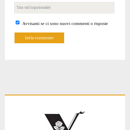
Tuo
sito
internet
Avvisami se ci sono nuovi commenti o risposte
A
l
t
e
r
n
a
t
Primary
i
v
e
:
Sidebar