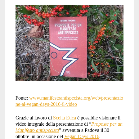
Fonte:
www.manifestoantispecista.org/web/presentazio
ne-al-vegan-days-2016-il-video
Grazie al lavoro di
Scelta Etica
è possibile visionare il
video integrale della presentazione di “
Proposte per un
Manifesto antispecista
” avvenuta a Padova il 30
ottobre in occasione del
Vegan Days 2016
.