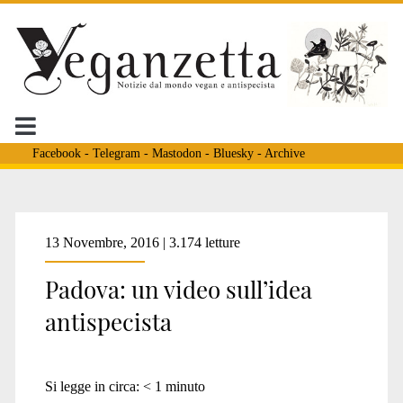
Facebook
-
Telegram
-
Mastodon
-
Bluesky
-
Archive
13 Novembre, 2016 | 3.174 letture
Padova: un video sull’idea
antispecista
Si legge in circa:
< 1
minuto