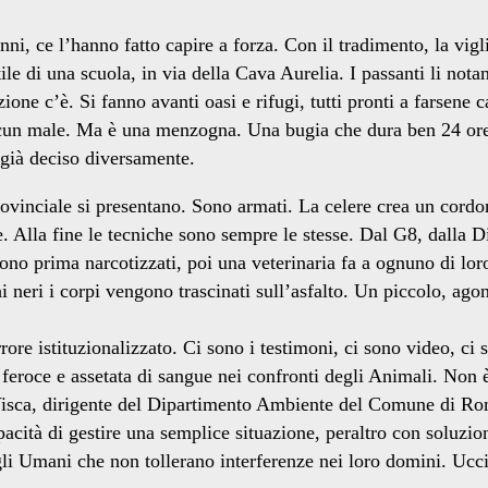
 anni, ce l’hanno fatto capire a forza. Con il tradimento, la 
 cortile di una scuola, in via della Cava Aurelia. I passanti li n
zione c’è. Si fanno avanti oasi e rifugi, tutti pronti a farsen
alcun male. Ma è una menzogna. Una bugia che dura ben 24 ore.
 già deciso diversamente.
Provinciale si presentano. Sono armati. La celere crea un cord
re. Alla fine le tecniche sono sempre le stesse. Dal G8, dalla 
ono prima narcotizzati, poi una veterinaria fa a ognuno di lo
hi neri i corpi vengono trascinati sull’asfalto. Un piccolo, a
 istituzionalizzato. Ci sono i testimoni, ci sono video, ci son
 feroce e assetata di sangue nei confronti degli Animali. Non è
 Visca, dirigente del Dipartimento Ambiente del Comune di Rom
ità di gestire una semplice situazione, peraltro con soluzion
li Umani che non tollerano interferenze nei loro domini. Ucc