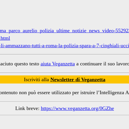
ma_parco_aurelio_polizia_ultime_notizie_news_video-55292
.html
-li-ammazzano-tutti-a-roma-la-polizia-spara-a-7-cinghiali-uc
iaciuto questo testo
aiuta Veganzetta
a continuare il suo lavoro
Iscriviti alla
Newsletter di Veganzetta
ntenuto non può essere utilizzato per istruire l’Intelligenza Ar
Link breve:
https://www.veganzetta.org/0GZhe