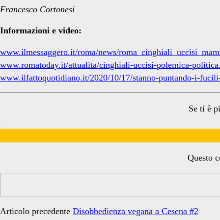
Francesco Cortonesi
Informazioni e video:
www.ilmessaggero.it/roma/news/roma_cinghiali_uccisi_mam
www.romatoday.it/attualita/cinghiali-uccisi-polemica-politica
www.ilfattoquotidiano.it/2020/10/17/stanno-puntando-i-fucili
Se ti è p
Questo co
Articolo precedente
Disobbedienza vegana a Cesena #2