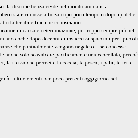
so: la disobbedienza civile nel mondo animalista.
arebbero state rimosse a forza dopo poco tempo o dopo qualche
tto la terribile fine che conosciamo.
ognizione di causa e determinazione, purtroppo sempre più nel
tinuano anche dopo decenni di insuccessi spacciati per “piccoli
dinanze che puntualmente vengono negate o – se concesse –
e anche solo scavalcare pacificamente una cancellata, perché
 la stessa che permette la caccia, la pesca, i palii, le feste
gnità: tutti elementi ben poco presenti oggigiorno nel