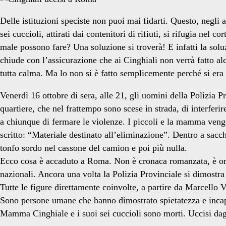
Delle istituzioni speciste non puoi mai fidarti. Questo, negli
sei cuccioli, attirati dai contenitori di rifiuti, si rifugia nel
male possono fare? Una soluzione si troverà! E infatti la solu
chiude con l’assicurazione che ai Cinghiali non verrà fatto 
tutta calma. Ma lo non si è fatto semplicemente perché si era
Venerdì 16 ottobre di sera, alle 21, gli uomini della Polizia 
quartiere, che nel frattempo sono scese in strada, di interferi
a chiunque di fermare le violenze. I piccoli e la mamma veng
scritto: “Materiale destinato all’eliminazione”. Dentro a sacc
tonfo sordo nel cassone del camion e poi più nulla.
Ecco cosa è accaduto a Roma. Non è cronaca romanzata, è orrore
nazionali. Ancora una volta la Polizia Provinciale si dimostra
Tutte le figure direttamente coinvolte, a partire da Marcello
Sono persone umane che hanno dimostrato spietatezza e incapac
Mamma Cinghiale e i suoi sei cuccioli sono morti. Uccisi dag