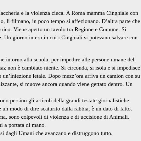
vigliaccheria e la violenza cieca. A Roma mamma Cinghiale con
otano, li filmano, in poco tempo si affezionano. D’altra parte che
e carico. Viene aperto un tavolo tra Regione e Comune. Si
 Un giorno intero in cui i Cinghiali si potevano salvare con
one intorno alla scuola, per impedire alle persone umane del
Diaz non è cambiato niente. Si circonda, si isola e si impedisce
ro un’iniezione letale. Dopo mezz’ora arriva un camion con su
gonizzante, si muove ancora quando viene gettato dentro. Un
o persino gli articoli della grandi testate giornalistiche
 un modo di dire scaturito dalla rabbia, è un dato di fatto.
a, sono colpevoli di violenza e di uccisione di Animali.
i a portata di mano.
isi dagli Umani che avanzano e distruggono tutto.