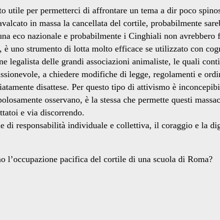
o utile per permetterci di affrontare un tema a dir poco spino
scavalcato in massa la cancellata del cortile, probabilmente s
na eco nazionale e probabilmente i Cinghiali non avrebbero fa
a, è uno strumento di lotta molto efficace se utilizzato con c
e legalista delle grandi associazioni animaliste, le quali con
ssionevole, a chiedere modifiche di legge, regolamenti e or
mente disattese. Per questo tipo di attivismo è inconcepibil
polosamente osservano, è la stessa che permette questi massacri,
ttatoi e via discorrendo.
di responsabilità individuale e collettiva, il coraggio e la di
no l’occupazione pacifica del cortile di una scuola di Roma?