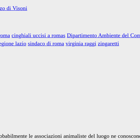
zo di Visoni
 roma
cinghiali uccisi a romas
Dipartimento Ambiente del Co
egione lazio
sindaco di roma
virginia raggi
zingaretti
obabilmente le associazioni animaliste del luogo ne conoscon