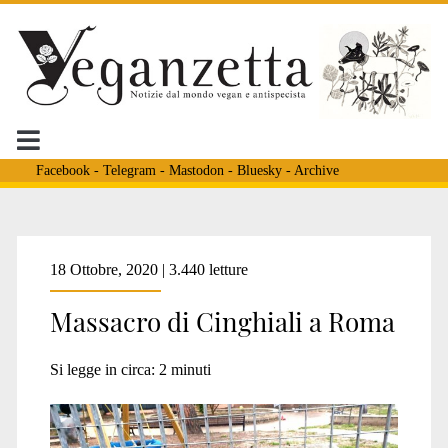
Facebook
-
Telegram
-
Mastodon
-
Bluesky
-
Archive
Tag:
18 Ottobre, 2020 | 3.440 letture
Massacro di Cinghiali a Roma
<span>cava
Si legge in circa:
2
minuti
aurelia