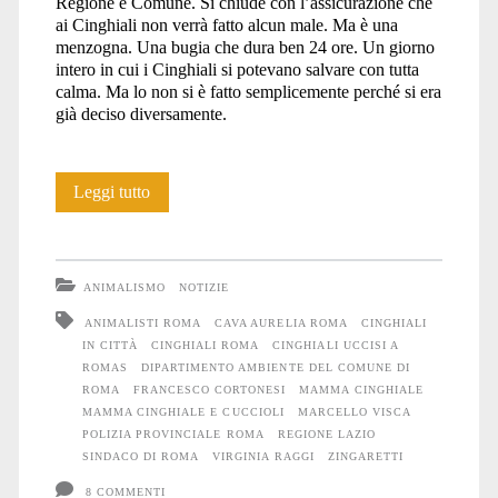
Regione e Comune. Si chiude con l’assicurazione che
ai Cinghiali non verrà fatto alcun male. Ma è una
menzogna. Una bugia che dura ben 24 ore. Un giorno
intero in cui i Cinghiali si potevano salvare con tutta
calma. Ma lo non si è fatto semplicemente perché si era
già deciso diversamente.
Massacro
Leggi tutto
di
Cinghiali
ANIMALISMO
NOTIZIE
a
ANIMALISTI ROMA
CAVA AURELIA ROMA
CINGHIALI
IN CITTÀ
CINGHIALI ROMA
CINGHIALI UCCISI A
Roma
ROMAS
DIPARTIMENTO AMBIENTE DEL COMUNE DI
ROMA
FRANCESCO CORTONESI
MAMMA CINGHIALE
MAMMA CINGHIALE E CUCCIOLI
MARCELLO VISCA
POLIZIA PROVINCIALE ROMA
REGIONE LAZIO
SINDACO DI ROMA
VIRGINIA RAGGI
ZINGARETTI
8 COMMENTI