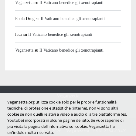
Veganzetta
su
Il Vaticano benedice gli xenotrapianti
Paola Drog
su
Il Vaticano benedice gli xenotrapianti
luca
su
Il Vaticano benedice gli xenotrapianti
Veganzetta
su
Il Vaticano benedice gli xenotrapianti
Veganzetta
Veganzetta.org utilizza cookie solo per le proprie funzionalità
Notizie dal mondo vegan e antispecista
tecniche, di protezione e statistiche (interne), non vi sono altri
cookie se non quelli relativi a video e audio di altre piattaforme (es.
Youtube) incorporati in alcune pagine del sito. Se vuoi saperne di
più visita la pagina dell'infornativa sui cookie. Veganzetta ha
Copyright © 2007 - 2026 |
Veganzetta
ISSN 2284-094X
un'indole molto riservata.