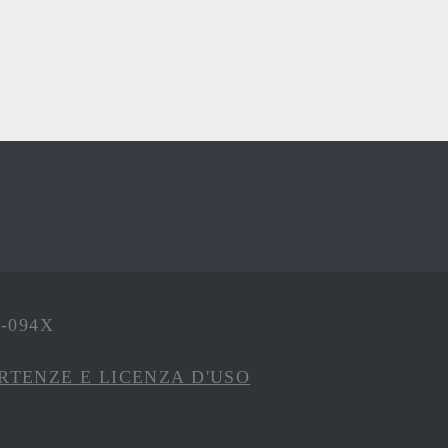
4-094X
RTENZE E LICENZA D'USO