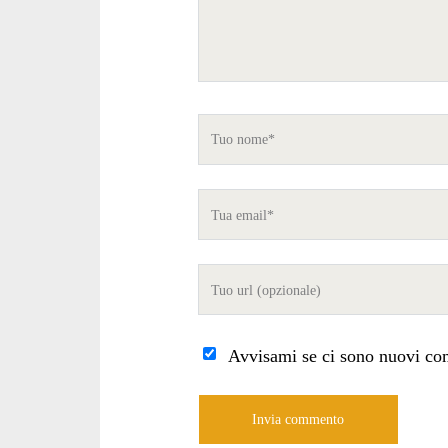
Tuo
nome
Tua
email
Tuo
sito
internet
Avvisami se ci sono nuovi co