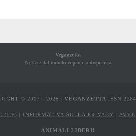
Veganzetta
Notizie dal mondo vegan e antispecista
IGHT © 2007 - 2026 |
VEGANZETTA
ISSN 228
E (UE)
|
INFORMATIVA SULLA PRIVACY
|
AVVE
ANIMALI LIBERI!