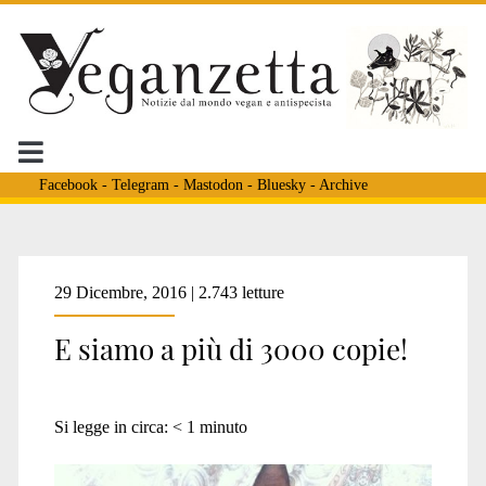
Facebook
-
Telegram
-
Mastodon
-
Bluesky
-
Archive
29 Dicembre, 2016 | 2.743 letture
E siamo a più di 3000 copie!
Si legge in circa:
< 1
minuto