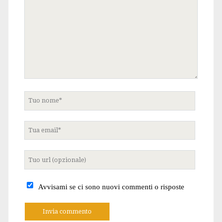
Tuo
nome
Tua
email
Tuo
sito
internet
Avvisami se ci sono nuovi commenti o risposte