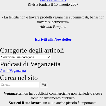
Rivista fondata il 15 maggio 2007
Sidebar
«La felicità non è trovare prodotti vegani nei supermercati, bensì non
trovare supermercati»
Adriano Fragano
Iscriviti alla Newsletter
Categorie degli articoli
Categorie
degli
Podcast di Veganzetta
articoli
AudioVeganzetta
Cerca nel sito
Cerca
per:
Veganzetta
non ha pubblicità commerciali e non richiede o riceve
alcun finanziamento pubblico.
Sostieni il suo lavoro
: un aiuto anche piccolo è importante.