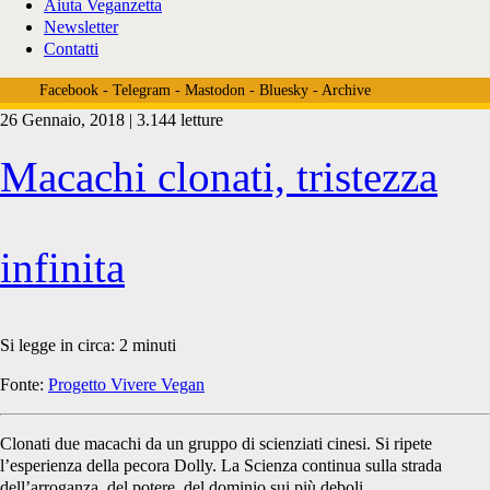
Aiuta Veganzetta
Newsletter
Contatti
Facebook
-
Telegram
-
Mastodon
-
Bluesky
-
Archive
26 Gennaio, 2018 | 3.144 letture
Tag:
Macachi clonati, tristezza
<span>zhong
infinita
zhong</span>
Si legge in circa:
2
minuti
Fonte:
Progetto Vivere Vegan
Clonati due macachi da un gruppo di scienziati cinesi. Si ripete
l’esperienza della pecora Dolly. La Scienza continua sulla strada
dell’arroganza, del potere, del dominio sui più deboli.