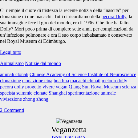
Ci riempie il cuore di tristezza la recente notizia della “nascita” per
clonazione di due macachi. Tutti ci ricordiamo della
pecora Dolly
, la
sua immagine fece il giro del mondo, era il 1996. Che fine ha fatto
Dolly? Morì poco prima di compiere sette anni, per complicazioni da
un’infezione polmonare e ora il suo corpo imbalsamato è conservato
nel Royal Museum di Edimburgo.
Macachi
Leggi tutto
clonati,
Animalismo
Notizie dal mondo
tristezza
infinita
animali clonati
Chinese Academy of Science Institute of Neuroscience
clonazione
clonazione cina
hua hua
macachi clonati
metodo dolly
pecora dolly
progetto vivere vegan
Qiang Sun
Royal Museum
scienza
specista
scimmie clonate
Shanghai
sperimentazione animale
vivisezione
zhong zhong
2 Commenti
Primary
Veganzetta
ISSN 2284-094X