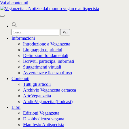
Vai ai contenuti
Cerca
per:
Informazioni
Introduzione a Veganzetta
Linguaggio e principi
Definizioni fondamentali
Iscriviti, partecipa, informati
Suggerimenti virtuali
Avvertenze e licenza d’uso
Contenuti
Tutti gli articoli
Archivio Veganzetta cartacea
ArteVeganzetta
AudioVeganzetta (Podcast)
Libri
Edizioni Veganzetta
Disobbedienza vegana
Manifesto Antispecista