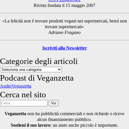
Rivista fondata il 15 maggio 2007
Sidebar
«La felicità non è trovare prodotti vegani nei supermercati, bensì non
trovare supermercati»
Adriano Fragano
Iscriviti alla Newsletter
Categorie degli articoli
Categorie
degli
Podcast di Veganzetta
articoli
AudioVeganzetta
Cerca nel sito
Cerca
per:
Veganzetta
non ha pubblicità commerciali e non richiede o riceve
alcun finanziamento pubblico.
Sostieni il suo lavoro
: un aiuto anche piccolo è importante.