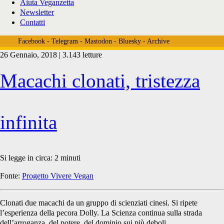
Aiuta Veganzetta
Newsletter
Contatti
Facebook
-
Telegram
-
Mastodon
-
Bluesky
-
Archive
26 Gennaio, 2018 | 3.143 letture
Tag:
Macachi clonati, tristezza
<span>clonazione
infinita
cina</span>
Si legge in circa:
2
minuti
Fonte:
Progetto Vivere Vegan
Clonati due macachi da un gruppo di scienziati cinesi. Si ripete
l’esperienza della pecora Dolly. La Scienza continua sulla strada
dell’arroganza, del potere, del dominio sui più deboli.