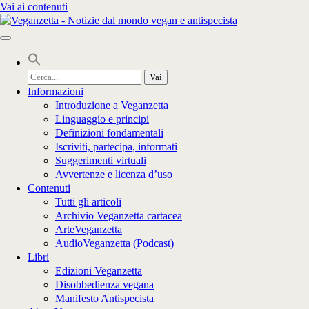
Vai ai contenuti
Cerca
per:
Informazioni
Introduzione a Veganzetta
Linguaggio e principi
Definizioni fondamentali
Iscriviti, partecipa, informati
Suggerimenti virtuali
Avvertenze e licenza d’uso
Contenuti
Tutti gli articoli
Archivio Veganzetta cartacea
ArteVeganzetta
AudioVeganzetta (Podcast)
Libri
Edizioni Veganzetta
Disobbedienza vegana
Manifesto Antispecista