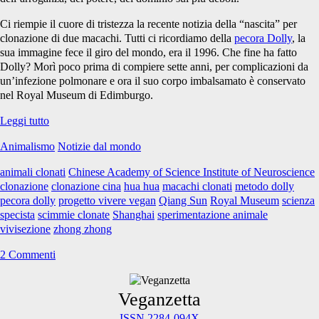
Ci riempie il cuore di tristezza la recente notizia della “nascita” per
clonazione di due macachi. Tutti ci ricordiamo della
pecora Dolly
, la
sua immagine fece il giro del mondo, era il 1996. Che fine ha fatto
Dolly? Morì poco prima di compiere sette anni, per complicazioni da
un’infezione polmonare e ora il suo corpo imbalsamato è conservato
nel Royal Museum di Edimburgo.
Macachi
Leggi tutto
clonati,
Animalismo
Notizie dal mondo
tristezza
infinita
animali clonati
Chinese Academy of Science Institute of Neuroscience
clonazione
clonazione cina
hua hua
macachi clonati
metodo dolly
pecora dolly
progetto vivere vegan
Qiang Sun
Royal Museum
scienza
specista
scimmie clonate
Shanghai
sperimentazione animale
vivisezione
zhong zhong
2 Commenti
Primary
Veganzetta
ISSN 2284-094X