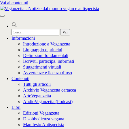
Vai ai contenuti
Cerca
per:
Informazioni
Introduzione a Veganzetta
Linguaggio e principi
Definizioni fondamentali
Iscriviti, partecipa, informati
Suggerimenti virtuali
Avvertenze e licenza d’uso
Contenuti
Tutti gli articoli
Archivio Veganzetta cartacea
ArteVeganzetta
AudioVeganzetta (Podcast)
Libri
Edizioni Veganzetta
Disobbedienza vegana
Manifesto Antispecista