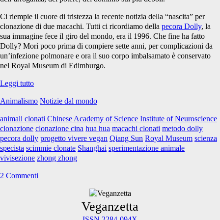
Ci riempie il cuore di tristezza la recente notizia della “nascita” per
clonazione di due macachi. Tutti ci ricordiamo della
pecora Dolly
, la
sua immagine fece il giro del mondo, era il 1996. Che fine ha fatto
Dolly? Morì poco prima di compiere sette anni, per complicazioni da
un’infezione polmonare e ora il suo corpo imbalsamato è conservato
nel Royal Museum di Edimburgo.
Macachi
Leggi tutto
clonati,
Animalismo
Notizie dal mondo
tristezza
infinita
animali clonati
Chinese Academy of Science Institute of Neuroscience
clonazione
clonazione cina
hua hua
macachi clonati
metodo dolly
pecora dolly
progetto vivere vegan
Qiang Sun
Royal Museum
scienza
specista
scimmie clonate
Shanghai
sperimentazione animale
vivisezione
zhong zhong
2 Commenti
Primary
Veganzetta
ISSN 2284-094X