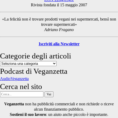
Rivista fondata il 15 maggio 2007
Sidebar
«La felicità non è trovare prodotti vegani nei supermercati, bensì non
trovare supermercati»
Adriano Fragano
Iscriviti alla Newsletter
Categorie degli articoli
Categorie
degli
Podcast di Veganzetta
articoli
AudioVeganzetta
Cerca nel sito
Cerca
per:
Veganzetta
non ha pubblicità commerciali e non richiede o riceve
alcun finanziamento pubblico.
Sostieni il suo lavoro
: un aiuto anche piccolo è importante.