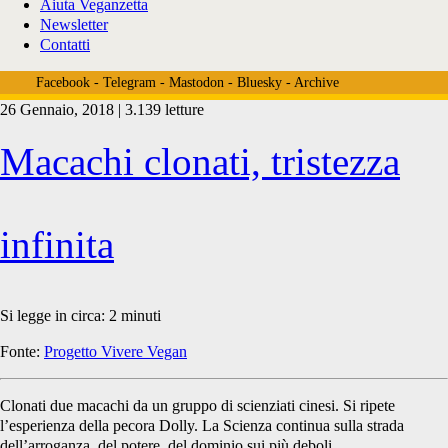
Aiuta Veganzetta
Newsletter
Contatti
Facebook
-
Telegram
-
Mastodon
-
Bluesky
-
Archive
26 Gennaio, 2018 | 3.139 letture
Tag:
Macachi clonati, tristezza
<span>metodo
infinita
dolly</span>
Si legge in circa:
2
minuti
Fonte:
Progetto Vivere Vegan
Clonati due macachi da un gruppo di scienziati cinesi. Si ripete
l’esperienza della pecora Dolly. La Scienza continua sulla strada
dell’arroganza, del potere, del dominio sui più deboli.