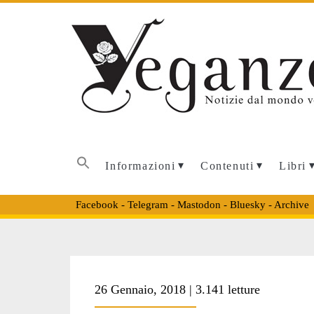
Informazioni
Contenuti
Libri
Facebook
-
Telegram
-
Mastodon
-
Bluesky
-
Archive
Tag:
26 Gennaio, 2018 | 3.141 letture
<span>Chinese