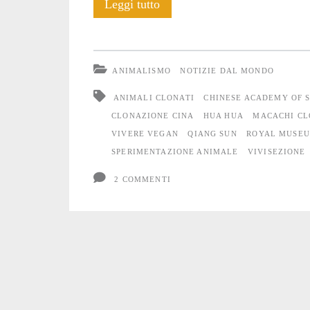
of
Macachi
Leggi tutto
clonati,
Neuroscience</s
tristezza
ANIMALISMO
NOTIZIE DAL MONDO
infinita
ANIMALI CLONATI
CHINESE ACADEMY OF S
CLONAZIONE CINA
HUA HUA
MACACHI CL
VIVERE VEGAN
QIANG SUN
ROYAL MUSE
SPERIMENTAZIONE ANIMALE
VIVISEZIONE
2 COMMENTI