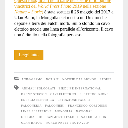
Questa fotografia (che fa parte della serie di fotografie
vincitrici del
World Press Photo 2019
nella sezione
Photo
Nature – Storie
)
è stata scattata il 26 maggio del 2017 a
Ulan Bator, in Mongolia e ci mostra un Umano che
depone a terra dei Falchi morti. Sullo sfondo un cavo
elettrico traccia una linea parallela all’orizzonte. Il cavo
2019</span>
non è ritratto nella fotografia per caso.
I
Leggi tutto
Falchi
uccisi
ANIMALISMO
NOTIZIE
NOTIZIE DAL MONDO
STORIE
dalle
ANIMALI FOLGORATI
BIRDLIFE INTERNATIONAL
BRENT STIRTON
CAVI ELETTRICI
ELETTROCUZIONE
linee
ENERGIA ELETTRICA
ESTINZIONE FALCHI
elettriche
FALCONERIA
FALCONIERI
FRANCESCO CORTONESI
LINEE ELETTRICHE
MONGOLIA
NATIONAL
GEOGRAPHIC
RAPIMENTO FALCHI
SAKER FALCON
ULAN BATOR
WORLD PRESS PHOTO 2019