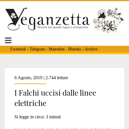
Facebook
-
Telegram
-
Mastodon
-
Bluesky
-
Archive
Tag:
6 Agosto, 2019 | 2.744 letture
I Falchi uccisi dalle linee
<span>World
elettriche
Press
Si legge in circa:
3
minuti