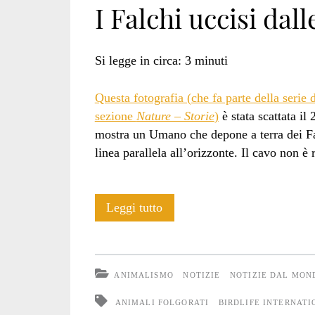
I Falchi uccisi dall
elettriche</span>
Si legge in circa:
3
minuti
Questa fotografia (che fa parte della serie d
sezione
Nature – Storie
)
è stata scattata i
mostra un Umano che depone a terra dei Fal
linea parallela all’orizzonte. Il cavo non è r
I
Leggi tutto
Falchi
uccisi
ANIMALISMO
NOTIZIE
NOTIZIE DAL MON
dalle
ANIMALI FOLGORATI
BIRDLIFE INTERNAT