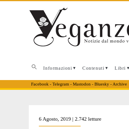
Informazioni
Contenuti
Libri
Facebook
-
Telegram
-
Mastodon
-
Bluesky
-
Archive
Tag:
6 Agosto, 2019 | 2.742 letture
<span>linee