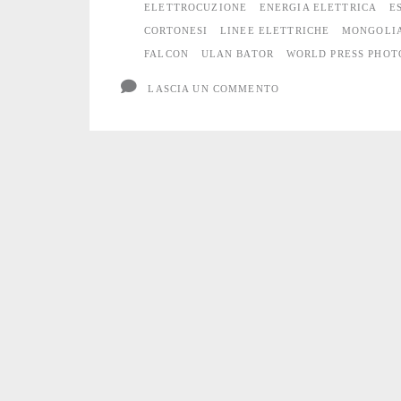
linee
ELETTROCUZIONE
ENERGIA ELETTRICA
E
CORTONESI
LINEE ELETTRICHE
MONGOLI
elettriche
FALCON
ULAN BATOR
WORLD PRESS PHOT
LASCIA UN COMMENTO