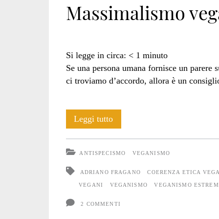
Massimalismo vega
estremismo</spa
Si legge in circa:
< 1
minuto
Se una persona umana fornisce un parere su
ci troviamo d’accordo, allora è un consigl
Massimalismo
Leggi tutto
vegano
ANTISPECISMO
VEGANISMO
etico
ADRIANO FRAGANO
COERENZA ETICA VEG
#4
VEGANI
VEGANISMO
VEGANISMO ESTREM
2 COMMENTI