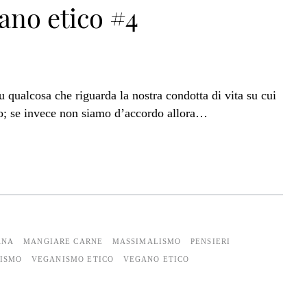
no etico #4
n>
 qualcosa che riguarda la nostra condotta di vita su cui
io; se invece non siamo d’accordo allora…
ANA
MANGIARE CARNE
MASSIMALISMO
PENSIERI
ISMO
VEGANISMO ETICO
VEGANO ETICO