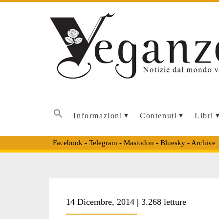
Informazioni
Contenuti
Libri
Facebook
-
Telegram
-
Mastodon
-
Bluesky
-
Archive
Tag:
14 Dicembre, 2014 | 3.268 letture
<span>veganism