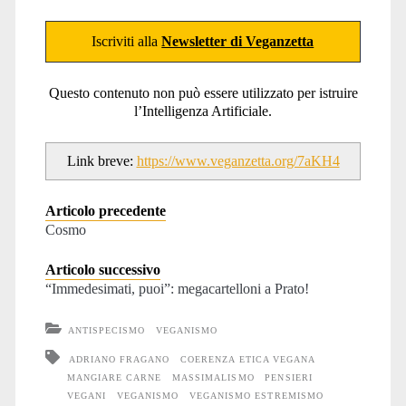
Iscriviti alla
Newsletter di Veganzetta
Questo contenuto non può essere utilizzato per istruire
l’Intelligenza Artificiale.
Link breve:
https://www.veganzetta.org/7aKH4
Articolo precedente
Cosmo
Articolo successivo
“Immedesimati, puoi”: megacartelloni a Prato!
ANTISPECISMO
VEGANISMO
ADRIANO FRAGANO
COERENZA ETICA VEGANA
MANGIARE CARNE
MASSIMALISMO
PENSIERI
VEGANI
VEGANISMO
VEGANISMO ESTREMISMO