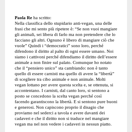
Paola Re
ha scritto:
Nella classifica dello stupidario anti-vegan, una delle
frasi che mi sento più ripetere è: “Se non vuoi mangiare
gli animali, sei libera di farlo ma non pretendere che lo
facciano gli altri. Ognuno è libero di mangiare ciò che
vuole” Quindi i “democratici” sono loro, perché
difendono il diritto al palto di ogni essere umano. Noi
siamo i cattivoni perché difendiamo il diritto dell’essere
animale a non finire sul palato. Comunque ho notato
che il “pensiero unico” sta cambiando: non è tanto
quello di essere carnisti ma quello di avere la “libertà”
di scegliere tra cibo animale e non animale. Molti
vegan lottano per avere questa scelta e, se ottenuta, si
accontentano. I carnisti, dal canto loro, si sentono a
posto se concedono la scelta vegan perché così
facendo garantiscono la libertà. E si sentono pure buoni
e generosi. Non capiscono proprio il disagio che
proviamo nel sederci a tavola e avere davanti dei
cadaveri e che il diritto non si traduce nel mangiare
vegan ma nel non vedere i cadaveri in nessun piatto.