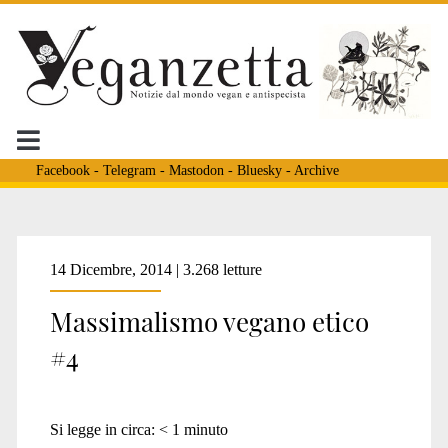
Facebook
-
Telegram
-
Mastodon
-
Bluesky
-
Archive
14 Dicembre, 2014 | 3.268 letture
Massimalismo vegano etico
#4
Si legge in circa:
< 1
minuto