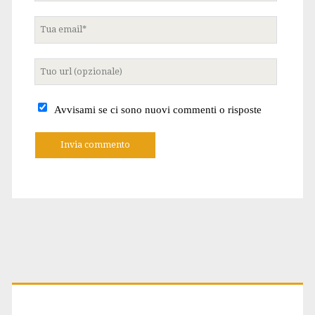
Tua
email
Tuo
sito
internet
Avvisami se ci sono nuovi commenti o risposte
A
l
t
e
r
n
a
t
Primary
i
v
e