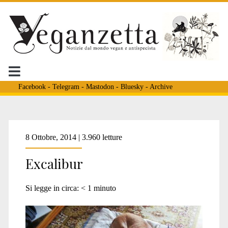
Facebook
-
Telegram
-
Mastodon
-
Bluesky
-
Archive
Tag:
8 Ottobre, 2014 | 3.960 letture
Excalibur
<span>uccisione
Si legge in circa:
< 1
minuto
cane</span>