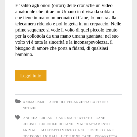
E’ salito agli onori (orrori) delle cronache un video
amatoriale che ritrae un Umano in divisa da soldato
che tiene in mano un neonato di Cane, lo mostra alla
telecamera ridendo e poi lo getta in un crepaccio. Nelle
prime sequenze si vede il volto di quel piccolo tenuto
per la collottola da una mano umana guantata: nel suo
volto vi è tutta la sincerità e la inconsapevolezza, il
bisogno di amore che porta a fidarsi, di qualsiasi
bambino.
Biografia
Leggi tutto
di
una
ANIMALISMO
ARTICOLI VEGANZETTA CARTACEA
vittima
NOTIZIE
ANDREA FURLAN
CANE MALTRATTATO
CANE
–
UCCISO
CUCCIOLO DI CANE
MALTRATTAMENTO
il
ANIMALI
MALTRATTAMENTO CANI
PICCOLO CANE
UCCISIONE ANIMALI
UCCISIONE CANE
VEGANZETTA