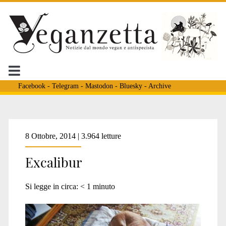
Facebook
-
Telegram
-
Mastodon
-
Bluesky
-
Archive
Tag:
8 Ottobre, 2014 | 3.964 letture
Excalibur
<span>ebola
Si legge in circa:
< 1
minuto
spagna</span>