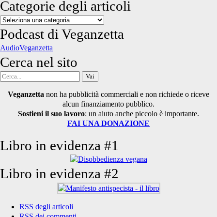
Categorie degli articoli
Categorie
degli
Podcast di Veganzetta
articoli
AudioVeganzetta
Cerca nel sito
Cerca
per:
Veganzetta
non ha pubblicità commerciali e non richiede o riceve
alcun finanziamento pubblico.
Sostieni il suo lavoro
: un aiuto anche piccolo è importante.
FAI UNA DONAZIONE
Libro in evidenza #1
Libro in evidenza #2
RSS degli articoli
RSS dei commenti