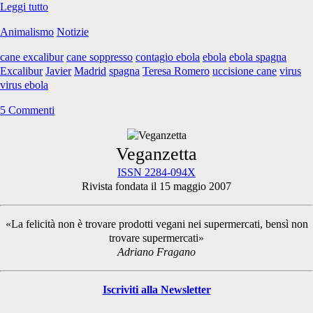
Excalibur
Leggi tutto
Animalismo
Notizie
cane excalibur
cane soppresso
contagio ebola
ebola
ebola spagna
Excalibur
Javier
Madrid
spagna
Teresa Romero
uccisione cane
virus
virus ebola
5 Commenti
Primary
Veganzetta
ISSN 2284-094X
Rivista fondata il 15 maggio 2007
Sidebar
«La felicità non è trovare prodotti vegani nei supermercati, bensì non
trovare supermercati»
Adriano Fragano
Iscriviti alla Newsletter