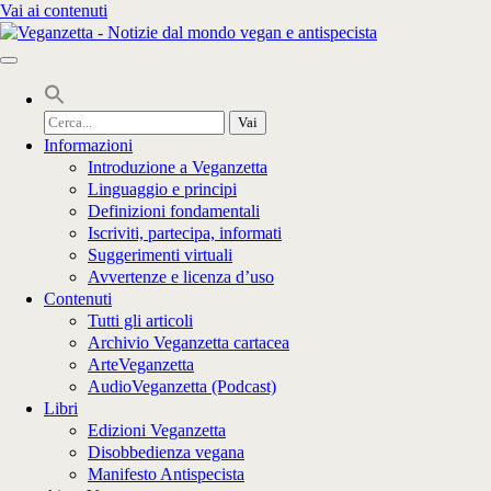
Vai ai contenuti
Cerca
per:
Informazioni
Introduzione a Veganzetta
Linguaggio e principi
Definizioni fondamentali
Iscriviti, partecipa, informati
Suggerimenti virtuali
Avvertenze e licenza d’uso
Contenuti
Tutti gli articoli
Archivio Veganzetta cartacea
ArteVeganzetta
AudioVeganzetta (Podcast)
Libri
Edizioni Veganzetta
Disobbedienza vegana
Manifesto Antispecista