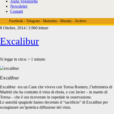
Aiuta Veganzetta
Newsletter
Contatti
Facebook
-
Telegram
-
Mastodon
-
Bluesky
-
Archive
8 Ottobre, 2014 | 3.960 letture
Tag:
Excalibur
<span>Javier</span>
Si legge in circa:
< 1
minuto
Excalibur
Excalibur era un Cane che viveva con Teresa Romero, l’infermiera di
Madrid che ha contratto il virus di ebola, e con Javier – in marito di
Teresa – che è ora ricoverato in ospedale in osservazione.
Le autorità spagnole hanno decretato il “sacrificio” di Excalibur per
scongiurare un’ipotetica diffusione del virus.