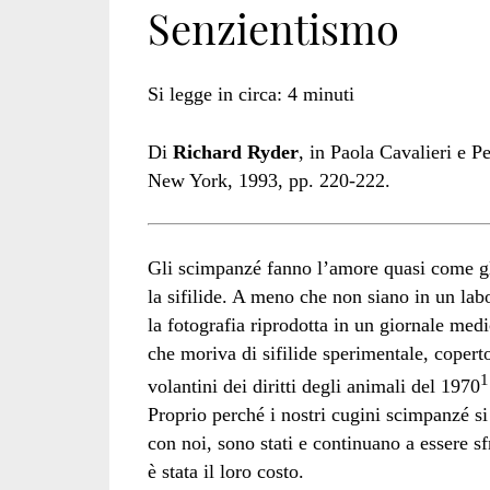
Senzientismo
great
Si legge in circa:
4
minuti
Di
Richard Ryder
, in Paola Cavalieri e P
ape
New York, 1993, pp. 220-222.
Gli scimpanzé fanno l’amore quasi come gli
project</span>
la sifilide. A meno che non siano in un la
la fotografia riprodotta in un giornale med
che moriva di sifilide sperimentale, copert
1
volantini dei diritti degli animali del 1970
Proprio perché i nostri cugini scimpanzé s
con noi, sono stati e continuano a essere sf
è stata il loro costo.