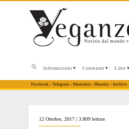
Informazioni
Contenuti
Libri
Facebook
-
Telegram
-
Mastodon
-
Bluesky
-
Archive
Tag:
12 Ottobre, 2017 | 3.809 letture
<span>the