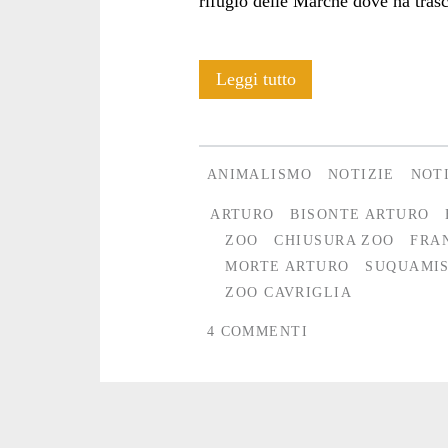
rifugio delle Marche dove ha trasc
Addio
Leggi tutto
ad
Arturo
ANIMALISMO
NOTIZIE
NOT
ARTURO
BISONTE ARTURO
ZOO
CHIUSURA ZOO
FRA
MORTE ARTURO
SUQUAMI
ZOO CAVRIGLIA
4 COMMENTI