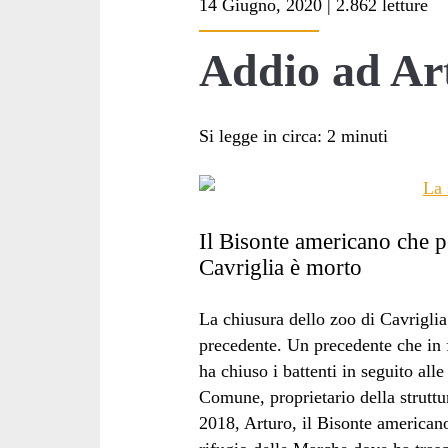
14 Giugno, 2020 | 2.862 letture
<span>Suquamish<
Addio ad Ar
Si legge in circa:
2
minuti
Il Bisonte americano che pe
Cavriglia è morto
La chiusura dello zoo di Cavrigli
precedente. Un precedente che in 
ha chiuso i battenti in seguito all
Comune, proprietario della struttu
2018, Arturo, il Bisonte americano,