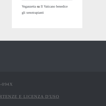
Veganzetta
su
Il Vaticano benedice
gli xenotrapianti
4-094X
RTENZE E LICENZA D'USO