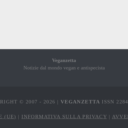
Veganzetta
Notizie dal mondo vegan e antispecista
IGHT © 2007 - 2026 |
VEGANZETTA
ISSN 228
E (UE)
|
INFORMATIVA SULLA PRIVACY
|
AVVE