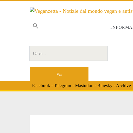
INFORMA
Cerca per:
Facebook
-
Telegram
-
Mastodon
-
Bluesky
-
Archive
Tag: