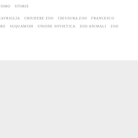
VISMO
STORIE
CAVRIGLIA
CHIUDERE ZOO
CHIUSURA ZOO
FRANCESCO
URO
SUQUAMISH
UNIONE SOVIETICA
ZOO ANIMALI
ZOO