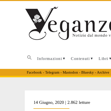
Informazioni
Contenuti
Libri
Facebook
-
Telegram
-
Mastodon
-
Bluesky
-
Archive
Tag:
14 Giugno, 2020 | 2.862 letture
<span>chiudere