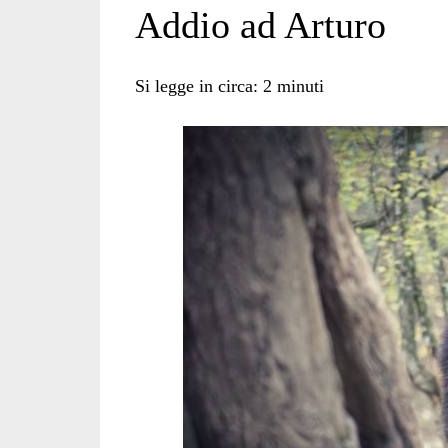
Addio ad Arturo
zoo</span>
Si legge in circa:
2
minuti