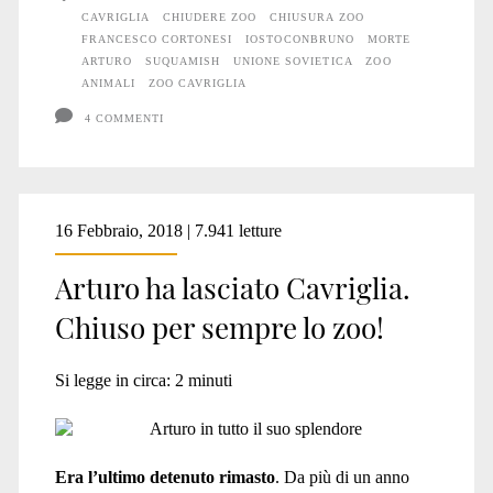
CAVRIGLIA
CHIUDERE ZOO
CHIUSURA ZOO
FRANCESCO CORTONESI
IOSTOCONBRUNO
MORTE
ARTURO
SUQUAMISH
UNIONE SOVIETICA
ZOO
ANIMALI
ZOO CAVRIGLIA
4 COMMENTI
16 Febbraio, 2018 | 7.941 letture
Arturo ha lasciato Cavriglia.
Chiuso per sempre lo zoo!
Si legge in circa:
2
minuti
Era l’ultimo detenuto rimasto
. Da più di un anno