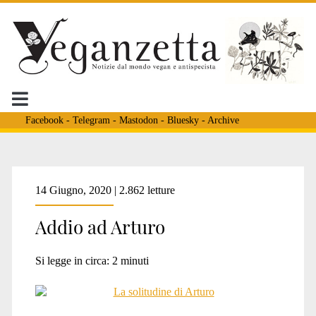
Facebook
-
Telegram
-
Mastodon
-
Bluesky
-
Archive
Tag:
14 Giugno, 2020 | 2.862 letture
Addio ad Arturo
<span>bisonte
Si legge in circa:
2
minuti
Arturo</span>