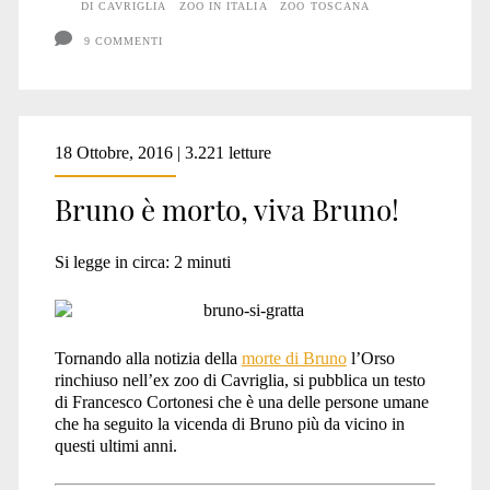
sempre
DI CAVRIGLIA
ZOO IN ITALIA
ZOO TOSCANA
lo
9 COMMENTI
zoo!
18 Ottobre, 2016 | 3.221 letture
Bruno è morto, viva Bruno!
Si legge in circa:
2
minuti
Tornando alla notizia della
morte di Bruno
l’Orso
rinchiuso nell’ex zoo di Cavriglia, si pubblica un testo
di Francesco Cortonesi che è una delle persone umane
che ha seguito la vicenda di Bruno più da vicino in
questi ultimi anni.