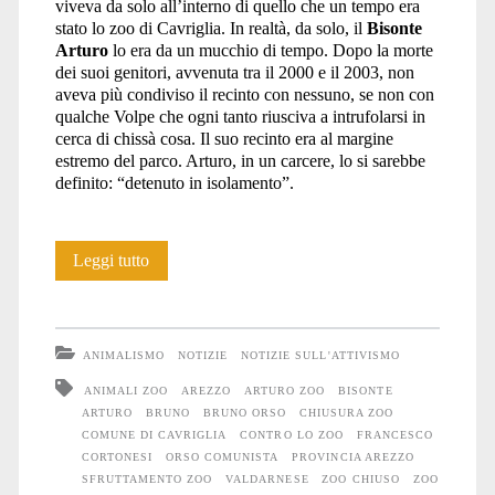
viveva da solo all’interno di quello che un tempo era
stato lo zoo di Cavriglia. In realtà, da solo, il
Bisonte
Arturo
lo era da un mucchio di tempo. Dopo la morte
dei suoi genitori, avvenuta tra il 2000 e il 2003, non
aveva più condiviso il recinto con nessuno, se non con
qualche Volpe che ogni tanto riusciva a intrufolarsi in
cerca di chissà cosa. Il suo recinto era al margine
estremo del parco. Arturo, in un carcere, lo si sarebbe
definito: “detenuto in isolamento”.
Arturo
Leggi tutto
ha
lasciato
ANIMALISMO
NOTIZIE
NOTIZIE SULL'ATTIVISMO
Cavriglia.
ANIMALI ZOO
AREZZO
ARTURO ZOO
BISONTE
ARTURO
BRUNO
BRUNO ORSO
CHIUSURA ZOO
Chiuso
COMUNE DI CAVRIGLIA
CONTRO LO ZOO
FRANCESCO
per
CORTONESI
ORSO COMUNISTA
PROVINCIA AREZZO
SFRUTTAMENTO ZOO
VALDARNESE
ZOO CHIUSO
ZOO