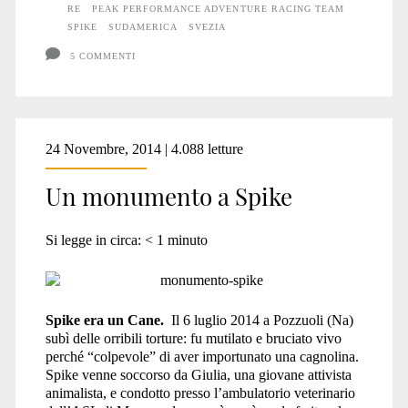
incontro
RE
PEAK PERFORMANCE ADVENTURE RACING TEAM
SPIKE
SUDAMERICA
SVEZIA
5 COMMENTI
24 Novembre, 2014 | 4.088 letture
Un monumento a Spike
Si legge in circa:
< 1
minuto
Spike era un Cane.
Il 6 luglio 2014 a Pozzuoli (Na)
subì delle orribili torture: fu mutilato e bruciato vivo
perché “colpevole” di aver importunato una cagnolina.
Spike venne soccorso da Giulia, una giovane attivista
animalista, e condotto presso l’ambulatorio veterinario