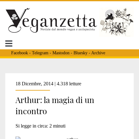
Facebook
-
Telegram
-
Mastodon
-
Bluesky
-
Archive
Tag:
18 Dicembre, 2014 | 4.318 letture
Arthur: la magia di un
<span>spike</span>
incontro
Si legge in circa:
2
minuti