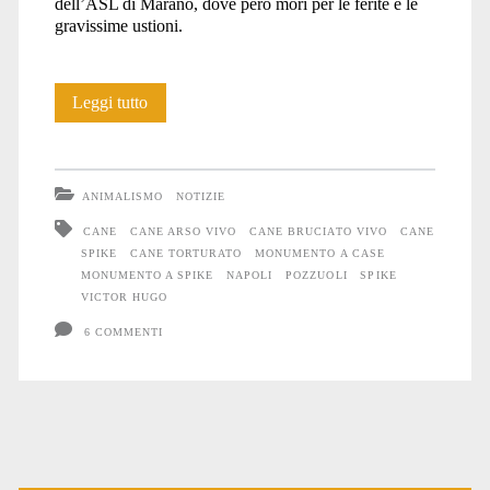
dell’ASL di Marano, dove però morì per le ferite e le
gravissime ustioni.
Un
Leggi tutto
monumento
a
ANIMALISMO
NOTIZIE
Spike
CANE
CANE ARSO VIVO
CANE BRUCIATO VIVO
CANE
SPIKE
CANE TORTURATO
MONUMENTO A CASE
MONUMENTO A SPIKE
NAPOLI
POZZUOLI
SPIKE
VICTOR HUGO
6 COMMENTI