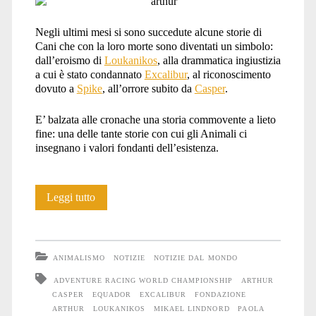
Negli ultimi mesi si sono succedute alcune storie di
Cani che con la loro morte sono diventati un simbolo:
dall’eroismo di
Loukanikos
, alla drammatica ingiustizia
a cui è stato condannato
Excalibur
, al riconoscimento
dovuto a
Spike
, all’orrore subito da
Casper
.
E’ balzata alle cronache una storia commovente a lieto
fine: una delle tante storie con cui gli Animali ci
insegnano i valori fondanti dell’esistenza.
Arthur:
Leggi tutto
la
magia
ANIMALISMO
NOTIZIE
NOTIZIE DAL MONDO
di
ADVENTURE RACING WORLD CHAMPIONSHIP
ARTHUR
CASPER
EQUADOR
EXCALIBUR
FONDAZIONE
un
ARTHUR
LOUKANIKOS
MIKAEL LINDNORD
PAOLA