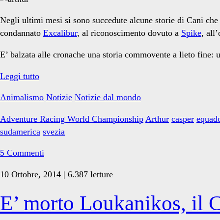
Negli ultimi mesi si sono succedute alcune storie di Cani che
condannato
Excalibur
, al riconoscimento dovuto a
Spike
, all
E’ balzata alle cronache una storia commovente a lieto fine: un
Arthur:
Leggi tutto
la
Animalismo
Notizie
Notizie dal mondo
magia
di
Adventure Racing World Championship
Arthur
casper
equad
un
sudamerica
svezia
incontro
5 Commenti
10 Ottobre, 2014 | 6.387 letture
E’ morto Loukanikos, il C