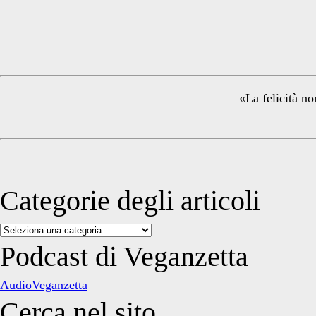
Primary
Grecia
Sidebar
«La felicità no
Categorie degli articoli
Categorie
degli
Podcast di Veganzetta
articoli
AudioVeganzetta
Cerca nel sito