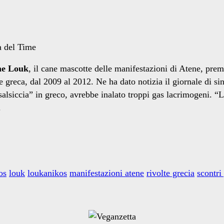
he Louk
, il cane mascotte delle manifestazioni di Atene, prem
le greca, dal 2009 al 2012. Ne ha dato notizia il giornale di si
alsiccia” in greco, avrebbe inalato troppi gas lacrimogeni. “Le
.
os
louk
loukanikos
manifestazioni atene
rivolte grecia
scontri