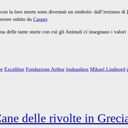
 con la loro morte sono diventati un simbolo: dall’eroismo di
’orrore subito da
Casper
.
a delle tante storie con cui gli Animali ci insegnano i valori 
or
Excalibur
Fondazione Arthur
loukanikos
Mikael Lindnord
ane delle rivolte in Greci