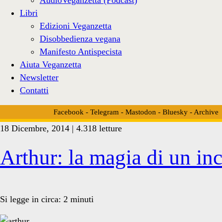
Libri
Edizioni Veganzetta
Disobbedienza vegana
Manifesto Antispecista
Aiuta Veganzetta
Newsletter
Contatti
Facebook
-
Telegram
-
Mastodon
-
Bluesky
-
Archive
18 Dicembre, 2014 | 4.318 letture
Tag:
Arthur: la magia di un in
<span>loukanikos</span
Si legge in circa:
2
minuti