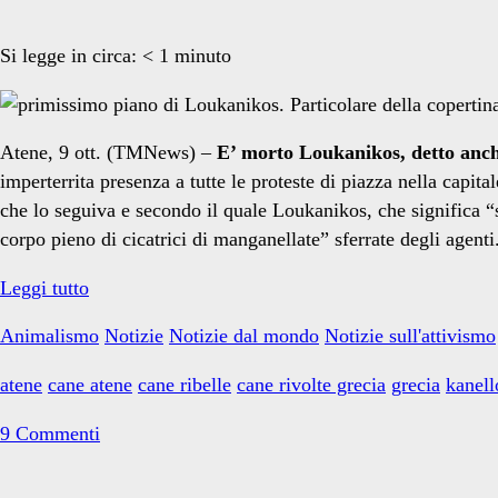
Si legge in circa:
< 1
minuto
Atene, 9 ott. (TMNews) –
E’ morto Loukanikos, detto anc
imperterrita presenza a tutte le proteste di piazza nella capita
che lo seguiva e secondo il quale Loukanikos, che significa “s
corpo pieno di cicatrici di manganellate” sferrate degli agenti
E’
Leggi tutto
morto
Animalismo
Notizie
Notizie dal mondo
Notizie sull'attivismo
Loukanikos,
il
atene
cane atene
cane ribelle
cane rivolte grecia
grecia
kanell
Cane
delle
9 Commenti
rivolte
in