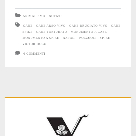
monumento
a
ANIMALISMO
NOTIZIE
Spike
CANE
CANE ARSO VIVO
CANE BRUCIATO VIVO
CANE
SPIKE
CANE TORTURATO
MONUMENTO A CASE
MONUMENTO A SPIKE
NAPOLI
POZZUOLI
SPIKE
VICTOR HUGO
6 COMMENTI
Primary
Sidebar