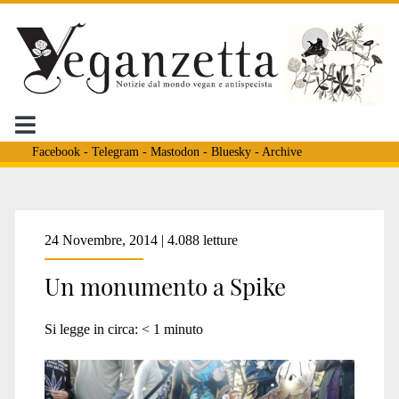
Facebook
-
Telegram
-
Mastodon
-
Bluesky
-
Archive
Tag:
24 Novembre, 2014 | 4.088 letture
Un monumento a Spike
<span>cane
Si legge in circa:
< 1
minuto
torturato</span>