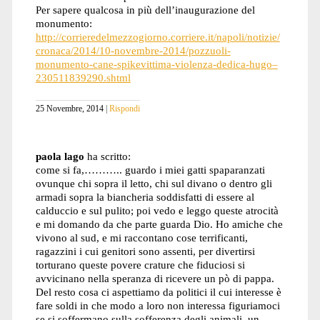
Per sapere qualcosa in più dell’inaugurazione del
monumento:
http://corrieredelmezzogiorno.corriere.it/napoli/notizie/
cronaca/2014/10-novembre-2014/pozzuoli-
monumento-cane-spikevittima-violenza-dedica-hugo–
230511839290.shtml
25 Novembre, 2014
Rispondi
paola lago
ha scritto:
come si fa,……….. guardo i miei gatti spaparanzati
ovunque chi sopra il letto, chi sul divano o dentro gli
armadi sopra la biancheria soddisfatti di essere al
calduccio e sul pulito; poi vedo e leggo queste atrocità
e mi domando da che parte guarda Dio. Ho amiche che
vivono al sud, e mi raccontano cose terrificanti,
ragazzini i cui genitori sono assenti, per divertirsi
torturano queste povere crature che fiduciosi si
avvicinano nella speranza di ricevere un pò di pappa.
Del resto cosa ci aspettiamo da politici il cui interesse è
fare soldi in che modo a loro non interessa figuriamoci
se si soffermano sulla sofferenza degli animali. un