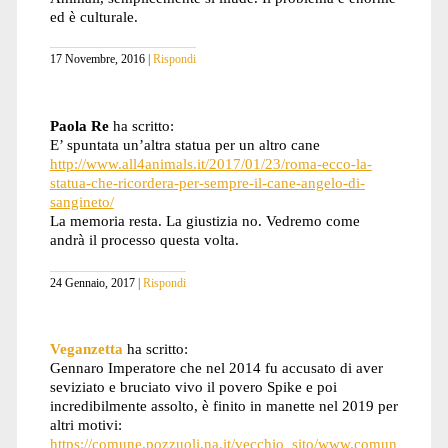
ed è culturale.
17 Novembre, 2016
Rispondi
Paola Re
ha scritto:
E’ spuntata un’altra statua per un altro cane
http://www.all4animals.it/2017/01/23/roma-ecco-la-
statua-che-ricordera-per-sempre-il-cane-angelo-di-
sangineto/
La memoria resta. La giustizia no. Vedremo come
andrà il processo questa volta.
24 Gennaio, 2017
Rispondi
Veganzetta
ha scritto:
Gennaro Imperatore che nel 2014 fu accusato di aver
seviziato e bruciato vivo il povero Spike e poi
incredibilmente assolto, è finito in manette nel 2019 per
altri motivi:
https://comune.pozzuoli.na.it/vecchio_sito/www.comun