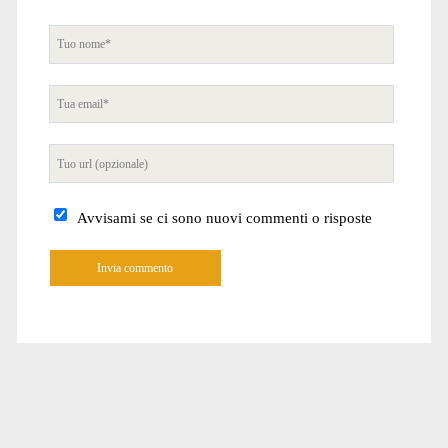
Tuo
nome
Tua
email
Tuo
sito
internet
Avvisami se ci sono nuovi commenti o risposte
A
l
t
e
r
n
a