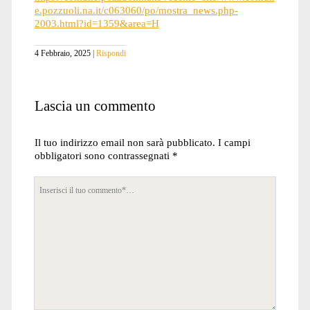
e.pozzuoli.na.it/c063060/po/mostra_news.php-
2003.html?id=1359&area=H
4 Febbraio, 2025
Rispondi
Lascia un commento
Il tuo indirizzo email non sarà pubblicato.
I campi
obbligatori sono contrassegnati
*
Tuo
commento