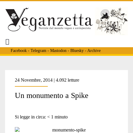
Facebook
-
Telegram
-
Mastodon
-
Bluesky
-
Archive
24 Novembre, 2014 | 4.092 letture
Un monumento a Spike
Si legge in circa:
< 1
minuto