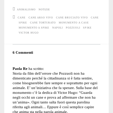
ANIMALISMO
NOTIZIE
CANE
CANE ARSO VIVO
CANE BRUCIATO VIVO
CANE
SPIKE
CANE TORTURATO
MONUMENTO A CASE
MONUMENTO A SPIKE
NAPOLI
POZZUOLI
SPIKE
VICTOR HUGO
6 Commenti
Paola Re
ha scritto:
Storia da film dell’orrore che Pozzuoli non ha
dimenticato perché la cittadinanza si è fatta sentire,
come bisognerebbe fare sempre e soprattutto per ogni
animale. E’ un’iniziativa che fa sperare. Sulla base del
monumento c’è la dedica di Victor Hugo: “Guarda
negli occhi un cane e prova ad affermare che non ha
un’anima». Ogni tanto salta fuori questa parolina
riferita agli animali… Eppure è così semplice capire
che anima sta nella parola animale.