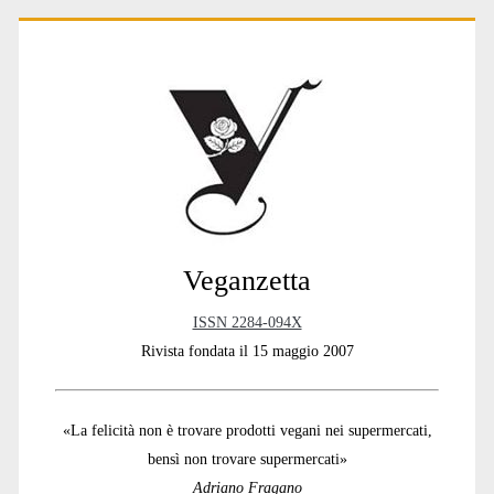
t
Primary
i
v
e
:
Sidebar
Veganzetta
ISSN 2284-094X
Rivista fondata il 15 maggio 2007
«La felicità non è trovare prodotti vegani nei supermercati,
bensì non trovare supermercati»
Adriano Fragano