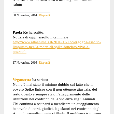
saluto
30 Novembre, 2014
Rispondi
Paola Re
ha scritto:
Notizia di oggi: assolto il criminale
http://www.all4animals.it/2016/11/17/vergogna-assolto-
limputato-per-la-morte-di-spike-bruciato-vivo-a-
pozzuoli
17 Novembre, 2016
Rispondi
Veganzetta
ha scritto:
Non c’è mai stato il minimo dubbio sul fatto che il
povero Spike finisse con il non ottenere giustizia, del
resto questo è sempre stato l’atteggiamento delle
istituzioni nei confronti della violenza sugli Animali.
Chi continua a ostinarsi a mendicare un atteggiamento
benevolo di corti, giudici, legislatori nei confronti degli
Animali, semplicemente si illude. Il problema è enorme