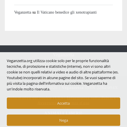
Veganzetta
su
Il Vaticano benedice gli xenotrapianti
Veganzetta
Veganzetta.org utilizza cookie solo per le proprie funzionalità
Notizie dal mondo vegan e antispecista
tecniche, di protezione e statistiche (interne), non vi sono altri
cookie se non quelli relativi a video e audio di altre piattaforme (es.
Youtube) incorporati in alcune pagine del sito. Se vuoi saperne di
più visita la pagina dell'infornativa sui cookie. Veganzetta ha
Copyright © 2007 - 2026 |
Veganzetta
ISSN 2284-094X
un'indole molto riservata.
Informativa sui cookie (UE)
|
Informativa sulla Privacy
|
Avvertenze e Licenza d'uso
Accetta
ANIMALI LIBERI!
Nega