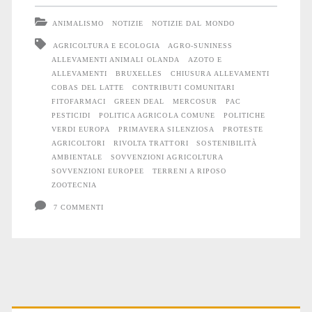
“rivolta
ANIMALISMO
NOTIZIE
NOTIZIE DAL MONDO
dei
AGRICOLTURA E ECOLOGIA
AGRO-SUNINESS
ALLEVAMENTI ANIMALI OLANDA
AZOTO E
trattori”
ALLEVAMENTI
BRUXELLES
CHIUSURA ALLEVAMENTI
COBAS DEL LATTE
CONTRIBUTI COMUNITARI
FITOFARMACI
GREEN DEAL
MERCOSUR
PAC
PESTICIDI
POLITICA AGRICOLA COMUNE
POLITICHE
VERDI EUROPA
PRIMAVERA SILENZIOSA
PROTESTE
AGRICOLTORI
RIVOLTA TRATTORI
SOSTENIBILITÀ
AMBIENTALE
SOVVENZIONI AGRICOLTURA
SOVVENZIONI EUROPEE
TERRENI A RIPOSO
ZOOTECNIA
7 COMMENTI