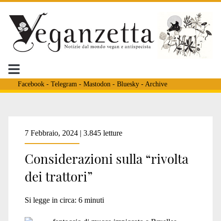
Facebook
-
Telegram
-
Mastodon
-
Bluesky
-
Archive
Tag:
7 Febbraio, 2024 | 3.845 letture
Considerazioni sulla “rivolta
<span>sovvenzioni
dei trattori”
europee</span>
Si legge in circa:
6
minuti