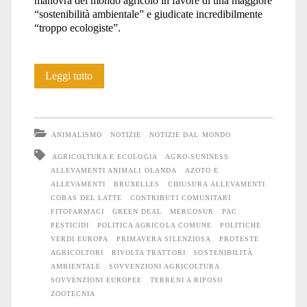
manovra del mondo agricolo in favore di una maggiore
“sostenibilità ambientale” e giudicate incredibilmente
“troppo ecologiste”.
Considerazioni
Leggi tutto
sulla
“rivolta
ANIMALISMO
NOTIZIE
NOTIZIE DAL MONDO
dei
AGRICOLTURA E ECOLOGIA
AGRO-SUNINESS
ALLEVAMENTI ANIMALI OLANDA
AZOTO E
trattori”
ALLEVAMENTI
BRUXELLES
CHIUSURA ALLEVAMENTI
COBAS DEL LATTE
CONTRIBUTI COMUNITARI
FITOFARMACI
GREEN DEAL
MERCOSUR
PAC
PESTICIDI
POLITICA AGRICOLA COMUNE
POLITICHE
VERDI EUROPA
PRIMAVERA SILENZIOSA
PROTESTE
AGRICOLTORI
RIVOLTA TRATTORI
SOSTENIBILITÀ
AMBIENTALE
SOVVENZIONI AGRICOLTURA
SOVVENZIONI EUROPEE
TERRENI A RIPOSO
ZOOTECNIA