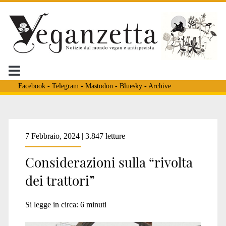
Facebook
-
Telegram
-
Mastodon
-
Bluesky
-
Archive
Tag:
7 Febbraio, 2024 | 3.847 letture
Considerazioni sulla “rivolta
<span>rivolta
dei trattori”
trattori</span>
Si legge in circa:
6
minuti