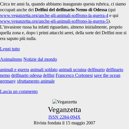
germany</span>
Circa tre anni fa, quando abbiamo inaugurato questa rubrica, ci siamo
occupati anche dei
Delfini del delfinario Nemo di Odessa
(qui
www.veganzetta.org/anche-gli-animali-soffrono-la-guerra-4
e qui
www.veganzetta.org/anche-gli-animali-soffrono-la-guerra-5
).
L’invasione russa ha infatti riguardato, almeno inizialmente, proprio
quella zona e, dopo i primi attacchi aerei, della sorte dei Delfini non si
era saputo più nulla.
Anche
Leggi tutto
gli
Animalismo
Notizie dal mondo
Animali
soffrono
animali e guerra
animali soldato
animali ucraina
delfinario
delfinario
la
nemo
delfinario odessa
delfini
Francesco Cortonesi
save the ocean
guerra
germany
sfruttamento animale
#28
Lascia un commento
Primary
Veganzetta
ISSN 2284-094X
Rivista fondata il 15 maggio 2007