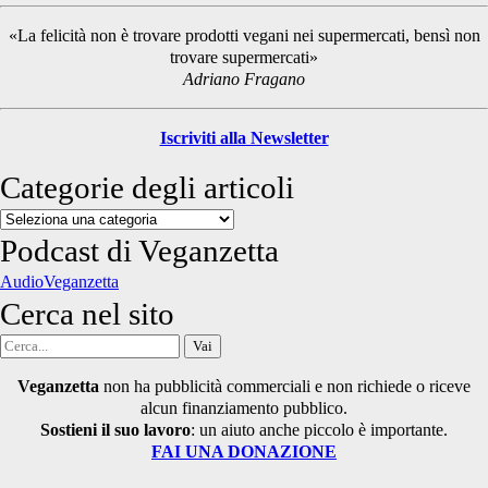
Sidebar
«La felicità non è trovare prodotti vegani nei supermercati, bensì non
trovare supermercati»
Adriano Fragano
Iscriviti alla Newsletter
Categorie degli articoli
Categorie
degli
Podcast di Veganzetta
articoli
AudioVeganzetta
Cerca nel sito
Cerca
per:
Veganzetta
non ha pubblicità commerciali e non richiede o riceve
alcun finanziamento pubblico.
Sostieni il suo lavoro
: un aiuto anche piccolo è importante.
FAI UNA DONAZIONE