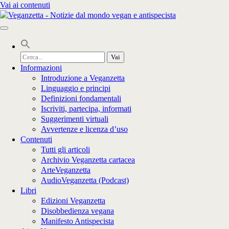
Vai ai contenuti
Cerca
per:
Informazioni
Introduzione a Veganzetta
Linguaggio e principi
Definizioni fondamentali
Iscriviti, partecipa, informati
Suggerimenti virtuali
Avvertenze e licenza d’uso
Contenuti
Tutti gli articoli
Archivio Veganzetta cartacea
ArteVeganzetta
AudioVeganzetta (Podcast)
Libri
Edizioni Veganzetta
Disobbedienza vegana
Manifesto Antispecista