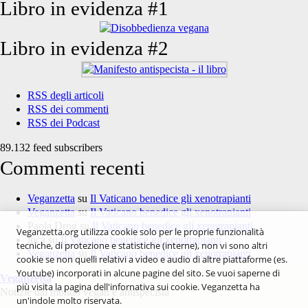
Libro in evidenza #1
Libro in evidenza #2
RSS degli articoli
RSS dei commenti
RSS dei Podcast
89.132 feed subscribers
Commenti recenti
Veganzetta
su
Il Vaticano benedice gli xenotrapianti
Veganzetta
su
Il Vaticano benedice gli xenotrapianti
Paola Drog
su
Il Vaticano benedice gli xenotrapianti
Veganzetta.org utilizza cookie solo per le proprie funzionalità
luca
su
Il Vaticano benedice gli xenotrapianti
tecniche, di protezione e statistiche (interne), non vi sono altri
Veganzetta
su
Il Vaticano benedice gli xenotrapianti
cookie se non quelli relativi a video e audio di altre piattaforme (es.
Youtube) incorporati in alcune pagine del sito. Se vuoi saperne di
Veganzetta
più visita la pagina dell'infornativa sui cookie. Veganzetta ha
Notizie dal mondo vegan e antispecista
un'indole molto riservata.