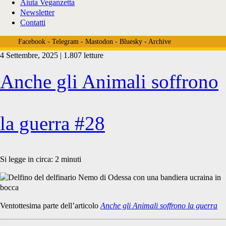
Aiuta Veganzetta
Newsletter
Contatti
Facebook
-
Telegram
-
Mastodon
-
Bluesky
-
Archive
4 Settembre, 2025 | 1.807 letture
Tag:
Anche gli Animali soffrono
<span>save
la guerra #28
the
Si legge in circa:
2
minuti
ocean
Ventottesima parte dell’articolo
Anche gli Animali soffrono la guerra