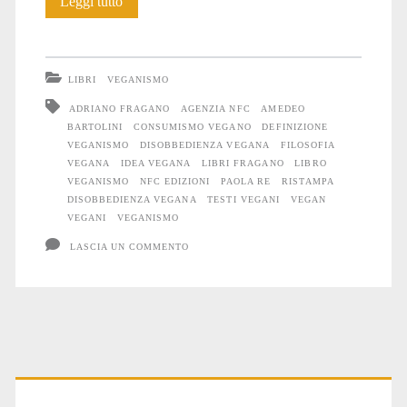
Prima
Leggi tutto
ristampa
di
LIBRI
VEGANISMO
“Disobbedienza
ADRIANO FRAGANO
AGENZIA NFC
AMEDEO
BARTOLINI
CONSUMISMO VEGANO
DEFINIZIONE
vegana”
VEGANISMO
DISOBBEDIENZA VEGANA
FILOSOFIA
VEGANA
IDEA VEGANA
LIBRI FRAGANO
LIBRO
VEGANISMO
NFC EDIZIONI
PAOLA RE
RISTAMPA
DISOBBEDIENZA VEGANA
TESTI VEGANI
VEGAN
VEGANI
VEGANISMO
LASCIA UN COMMENTO
Primary