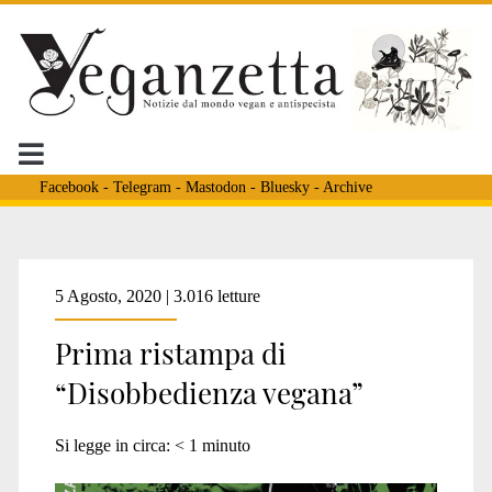
Facebook
-
Telegram
-
Mastodon
-
Bluesky
-
Archive
Tag:
5 Agosto, 2020 | 3.016 letture
Prima ristampa di
<span>ristampa
“Disobbedienza vegana”
disobbedienza
Si legge in circa:
< 1
minuto