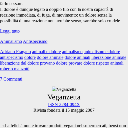
farlo cessare.
Il dolore è dunque legato a doppio filo con la nostra capacità di
reazione immediata, di fuga, di movimento: un dolore senza la
possibilità di una reazione non avrebbe senso, sarebbe solo crudele.
Pensieri
Leggi tutto
sul
Animalismo
Antispecismo
dolore
animale
Adriano Fragano
animali e dolore
animalismo
animalismo e dolore
antispecismo
dolore
dolore animale
dolore animali
liberazione animale
liberazione dal dolore
provano dolore
provare dolore
rispetto animali
roberto manzotti
7 Commenti
Primary
Veganzetta
ISSN 2284-094X
Rivista fondata il 15 maggio 2007
Sidebar
«La felicità non è trovare prodotti vegani nei supermercati, bensì non