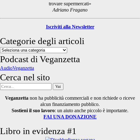
trovare supermercati»
Adriano Fragano
Iscriviti alla Newsletter
Categorie degli articoli
Categorie
degli
Podcast di Veganzetta
articoli
AudioVeganzetta
Cerca nel sito
Cerca
per:
Veganzetta
non ha pubblicità commerciali e non richiede o riceve
alcun finanziamento pubblico.
Sostieni il suo lavoro
: un aiuto anche piccolo è importante.
FAI UNA DONAZIONE
Libro in evidenza #1