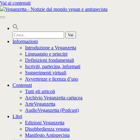
Vai ai contenuti
Cerca
per:
Informazioni
Introduzione a Veganzetta
Linguaggio e principi
Definizioni fondamentali
Iscriviti, partecipa, informati
Suggerimenti virtuali
Avvertenze e licenza d’uso
Contenuti
Tutti gli articoli
Archivio Veganzetta cartacea
ArteVeganzetta
AudioVeganzetta (Podcast)
Libri
Edizioni Veganzetta
Disobbedienza vegana
Manifesto Antispecista