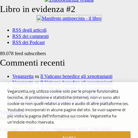
Libro in evidenza #2
RSS degli articoli
RSS dei commenti
RSS dei Podcast
89.078 feed subscribers
Commenti recenti
Veganzetta
su
Il Vaticano benedice gli xenotrapianti
Veganzetta
su
Il Vaticano benedice gli xenotrapianti
Paola Drog
su
Il Vaticano benedice gli xenotrapianti
Veganzetta.org utilizza cookie solo per le proprie funzionalità
luca
su
Il Vaticano benedice gli xenotrapianti
tecniche, di protezione e statistiche (interne), non vi sono altri
Veganzetta
su
Il Vaticano benedice gli xenotrapianti
cookie se non quelli relativi a video e audio di altre piattaforme (es.
Youtube) incorporati in alcune pagine del sito. Se vuoi saperne di
Veganzetta
più visita la pagina dell'infornativa sui cookie. Veganzetta ha
Notizie dal mondo vegan e antispecista
un'indole molto riservata.
Copyright © 2007 - 2026 |
Veganzetta
ISSN 2284-094X
Accetta