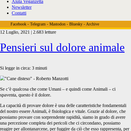
Aiuta Veganzetta
Newsletter
Contatti
Facebook
-
Telegram
-
Mastodon
-
Bluesky
-
Archive
12 Luglio, 2021 | 2.683 letture
Tag:
Pensieri sul dolore animale
<span>provano
Si legge in circa:
3
minuti
dolore</span>
Se c’è qualcosa che come Umani – e quindi come Animali – ci
spaventa, questo è il dolore.
La capacità di provare dolore è una delle caratteristiche fondamentali
del nostro essere Animali, è fisiologica e vitale. Grazie al dolore, che
possiamo provare con sorprendente rapidità, siamo in grado di avere
una percezione completa dei pericoli che ci circondano, possiamo
reagire per allontanarcene, per fuggire da ciò che esso rappresenta, per