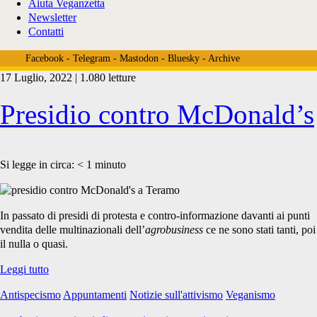
Aiuta Veganzetta
Newsletter
Contatti
Facebook
-
Telegram
-
Mastodon
-
Bluesky
-
Archive
17 Luglio, 2022 | 1.080 letture
Tag:
Presidio contro McDonald’s
<span>presidio
Si legge in circa:
< 1
minuto
contro
In passato di presidi di protesta e contro-informazione davanti ai punti
vendita delle multinazionali dell’
agrobusiness
ce ne sono stati tanti, poi
il nulla o quasi.
McDonald’s</span>
Presidio
Leggi tutto
contro
Antispecismo
Appuntamenti
Notizie sull'attivismo
Veganismo
McDonald’s