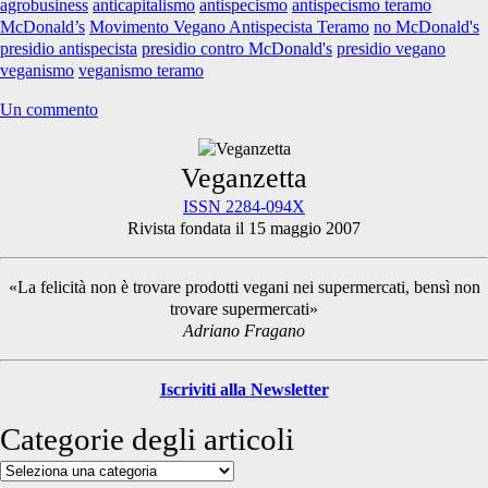
agrobusiness
anticapitalismo
antispecismo
antispecismo teramo
McDonald’s
Movimento Vegano Antispecista Teramo
no McDonald's
presidio antispecista
presidio contro McDonald's
presidio vegano
veganismo
veganismo teramo
Un commento
Primary
Veganzetta
ISSN 2284-094X
Rivista fondata il 15 maggio 2007
Sidebar
«La felicità non è trovare prodotti vegani nei supermercati, bensì non
trovare supermercati»
Adriano Fragano
Iscriviti alla Newsletter
Categorie degli articoli
Categorie