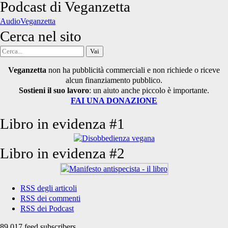
degli
Podcast di Veganzetta
articoli
AudioVeganzetta
Cerca nel sito
Cerca
per:
Veganzetta
non ha pubblicità commerciali e non richiede o riceve
alcun finanziamento pubblico.
Sostieni il suo lavoro
: un aiuto anche piccolo è importante.
FAI UNA DONAZIONE
Libro in evidenza #1
Libro in evidenza #2
RSS degli articoli
RSS dei commenti
RSS dei Podcast
89.017 feed subscribers