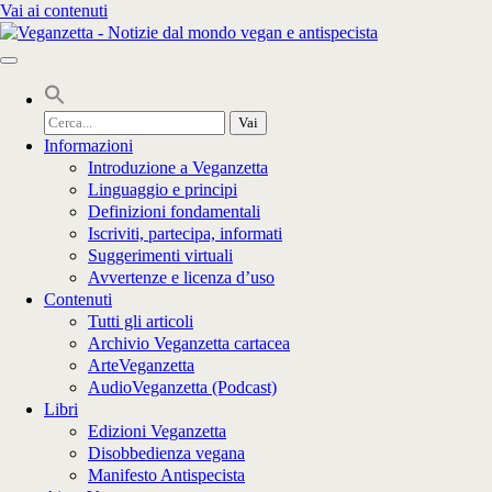
Vai ai contenuti
Cerca
per:
Informazioni
Introduzione a Veganzetta
Linguaggio e principi
Definizioni fondamentali
Iscriviti, partecipa, informati
Suggerimenti virtuali
Avvertenze e licenza d’uso
Contenuti
Tutti gli articoli
Archivio Veganzetta cartacea
ArteVeganzetta
AudioVeganzetta (Podcast)
Libri
Edizioni Veganzetta
Disobbedienza vegana
Manifesto Antispecista