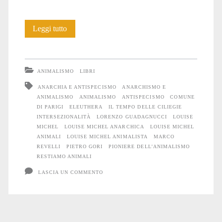
Louise
Leggi tutto
Michel,
rivoluzionaria
ANIMALISMO
LIBRI
e
ANARCHIA E ANTISPECISMO
ANARCHISMO E
ANIMALISMO
ANIMALISMO
ANTISPECISMO
COMUNE
animalista
DI PARIGI
ELEUTHERA
IL TEMPO DELLE CILIEGIE
INTERSEZIONALITÀ
LORENZO GUADAGNUCCI
LOUISE
MICHEL
LOUISE MICHEL ANARCHICA
LOUISE MICHEL
ANIMALI
LOUISE MICHEL ANIMALISTA
MARCO
REVELLI
PIETRO GORI
PIONIERE DELL'ANIMALISMO
RESTIAMO ANIMALI
LASCIA UN COMMENTO