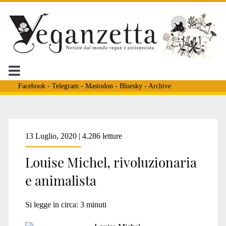
Facebook
-
Telegram
-
Mastodon
-
Bluesky
-
Archive
Tag:
13 Luglio, 2020 | 4.286 letture
Louise Michel, rivoluzionaria
<span>pioniere
e animalista
dell’animalismo</span>
Si legge in circa:
3
minuti