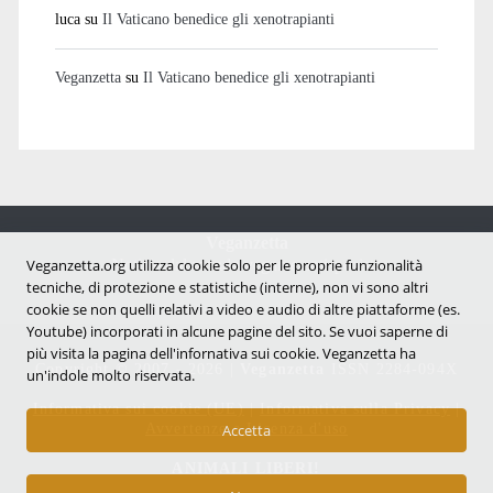
luca
su
Il Vaticano benedice gli xenotrapianti
Veganzetta
su
Il Vaticano benedice gli xenotrapianti
Veganzetta
Notizie dal mondo vegan e antispecista
Veganzetta.org utilizza cookie solo per le proprie funzionalità
tecniche, di protezione e statistiche (interne), non vi sono altri
cookie se non quelli relativi a video e audio di altre piattaforme (es.
Youtube) incorporati in alcune pagine del sito. Se vuoi saperne di
più visita la pagina dell'infornativa sui cookie. Veganzetta ha
Copyright © 2007 - 2026 |
Veganzetta
ISSN 2284-094X
un'indole molto riservata.
Informativa sui cookie (UE)
|
Informativa sulla Privacy
|
Avvertenze e Licenza d'uso
Accetta
ANIMALI LIBERI!