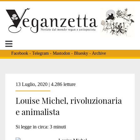
Facebook
-
Telegram
-
Mastodon
-
Bluesky
-
Archive
Tag:
13 Luglio, 2020 | 4.286 letture
Louise Michel, rivoluzionaria
<span>Louise
e animalista
Michel
Si legge in circa:
3
minuti