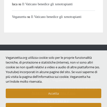
luca
su
Il Vaticano benedice gli xenotrapianti
Veganzetta
su
Il Vaticano benedice gli xenotrapianti
Veganzetta
Notizie dal mondo vegan e antispecista
Veganzetta.org utilizza cookie solo per le proprie funzionalità
tecniche, di protezione e statistiche (interne), non vi sono altri
cookie se non quelli relativi a video e audio di altre piattaforme (es.
Youtube) incorporati in alcune pagine del sito. Se vuoi saperne di
più visita la pagina dell'infornativa sui cookie. Veganzetta ha
Copyright © 2007 - 2026 |
Veganzetta
ISSN 2284-094X
un'indole molto riservata.
Informativa sui cookie (UE)
|
Informativa sulla Privacy
|
Avvertenze e Licenza d'uso
Accetta
ANIMALI LIBERI!