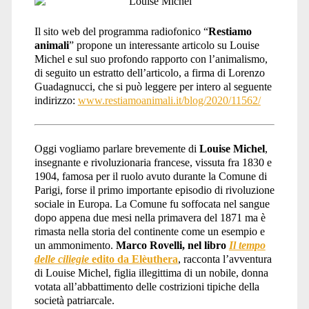
animalista</span>
Il sito web del programma radiofonico “
Restiamo
animali
” propone un interessante articolo su Louise
Michel e sul suo profondo rapporto con l’animalismo,
di seguito un estratto dell’articolo, a firma di Lorenzo
Guadagnucci, che si può leggere per intero al seguente
indirizzo:
www.restiamoanimali.it/blog/2020/11562/
Oggi vogliamo parlare brevemente di
Louise Michel
,
insegnante e rivoluzionaria francese, vissuta fra 1830 e
1904, famosa per il ruolo avuto durante la Comune di
Parigi, forse il primo importante episodio di rivoluzione
sociale in Europa. La Comune fu soffocata nel sangue
dopo appena due mesi nella primavera del 1871 ma è
rimasta nella storia del continente come un esempio e
un ammonimento.
Marco Rovelli, nel libro
Il tempo
delle ciliegie
edito da Elèuthera
, racconta l’avventura
di Louise Michel, figlia illegittima di un nobile, donna
votata all’abbattimento delle costrizioni tipiche della
società patriarcale.