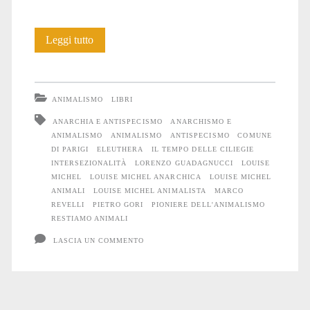
Louise
Leggi tutto
Michel,
rivoluzionaria
ANIMALISMO
LIBRI
e
ANARCHIA E ANTISPECISMO
ANARCHISMO E
ANIMALISMO
ANIMALISMO
ANTISPECISMO
COMUNE
animalista
DI PARIGI
ELEUTHERA
IL TEMPO DELLE CILIEGIE
INTERSEZIONALITÀ
LORENZO GUADAGNUCCI
LOUISE
MICHEL
LOUISE MICHEL ANARCHICA
LOUISE MICHEL
ANIMALI
LOUISE MICHEL ANIMALISTA
MARCO
REVELLI
PIETRO GORI
PIONIERE DELL'ANIMALISMO
RESTIAMO ANIMALI
LASCIA UN COMMENTO