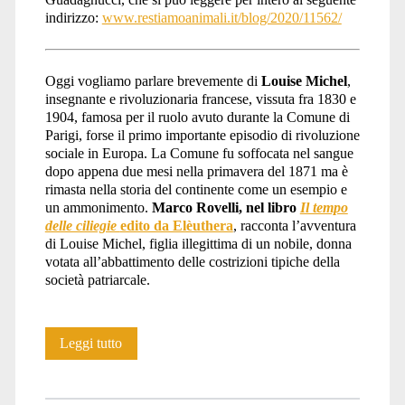
indirizzo:
www.restiamoanimali.it/blog/2020/11562/
Oggi vogliamo parlare brevemente di
Louise Michel
,
insegnante e rivoluzionaria francese, vissuta fra 1830 e
1904, famosa per il ruolo avuto durante la Comune di
Parigi, forse il primo importante episodio di rivoluzione
sociale in Europa. La Comune fu soffocata nel sangue
dopo appena due mesi nella primavera del 1871 ma è
rimasta nella storia del continente come un esempio e
un ammonimento.
Marco Rovelli, nel libro
Il tempo
delle ciliegie
edito da Elèuthera
, racconta l’avventura
di Louise Michel, figlia illegittima di un nobile, donna
votata all’abbattimento delle costrizioni tipiche della
società patriarcale.
Louise
Leggi tutto
Michel,