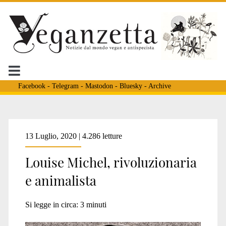
Facebook
-
Telegram
-
Mastodon
-
Bluesky
-
Archive
Tag:
13 Luglio, 2020 | 4.286 letture
Louise Michel, rivoluzionaria
<span>marco
e animalista
revelli</span>
Si legge in circa:
3
minuti