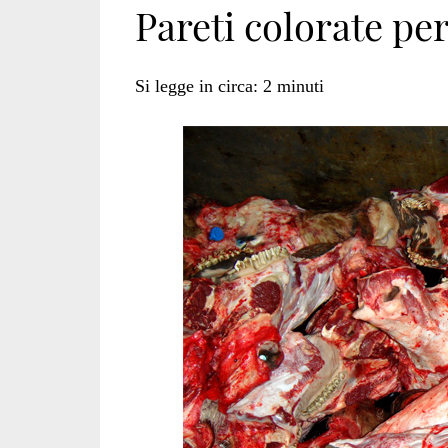
Pareti colorate per
colorate
Si legge in circa:
2
minuti
macelli</span>