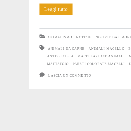
Pareti
Leggi tutto
colorate
per
ANIMALISMO
NOTIZIE
NOTIZIE DAL MON
macelli
ANIMALI DA CARNE
ANIMALI MACELLO
più
ANTISPECISTA
MACELLAZIONE ANIMALI
MATTATOIO
PARETI COLORATE MACELLI
allegri
LASCIA UN COMMENTO