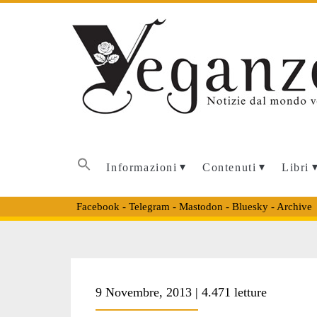
Informazioni
Contenuti
Libri
Facebook
-
Telegram
-
Mastodon
-
Bluesky
-
Archive
Tag:
9 Novembre, 2013 | 4.471 letture
<span>pareti