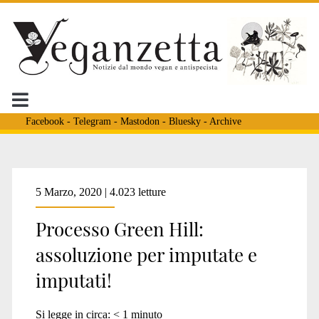
Facebook
-
Telegram
-
Mastodon
-
Bluesky
-
Archive
Tag:
5 Marzo, 2020 | 4.023 letture
Processo Green Hill:
<span>Paracchini</spa
assoluzione per imputate e
imputati!
Si legge in circa:
< 1
minuto