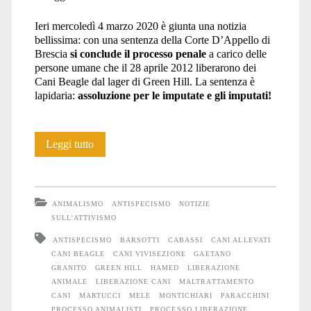
Ieri mercoledì 4 marzo 2020 è giunta una notizia
bellissima: con una sentenza della Corte D’Appello di
Brescia
si conclude il processo penale
a carico delle
persone umane che il 28 aprile 2012 liberarono dei
Cani Beagle dal lager di Green Hill. La sentenza è
lapidaria:
assoluzione per le imputate e gli imputati!
Processo
Leggi tutto
Green
Hill:
ANIMALISMO
ANTISPECISMO
NOTIZIE
assoluzione
SULL'ATTIVISMO
ANTISPECISMO
BARSOTTI
CABASSI
CANI ALLEVATI
per
CANI BEAGLE
CANI VIVISEZIONE
GAETANO
imputate
GRANITO
GREEN HILL
HAMED
LIBERAZIONE
ANIMALE
LIBERAZIONE CANI
MALTRATTAMENTO
e
CANI
MARTUCCI
MELE
MONTICHIARI
PARACCHINI
PROCESSO ANIMALISTI
PROCESSO LIBERAZIONE