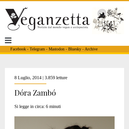
Facebook
-
Telegram
-
Mastodon
-
Bluesky
-
Archive
Tag:
8 Luglio, 2014 | 3.859 letture
Dóra Zambó
<span>Occhi
Si legge in circa:
6
minuti
foderati