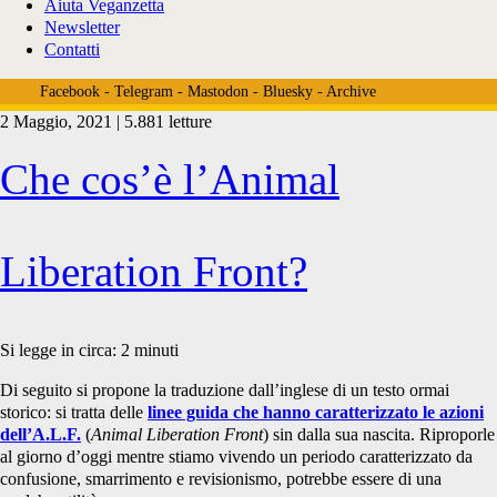
Aiuta Veganzetta
Newsletter
Contatti
Facebook
-
Telegram
-
Mastodon
-
Bluesky
-
Archive
2 Maggio, 2021 | 5.881 letture
Tag:
Che cos’è l’Animal
<span>North
Liberation Front?
American
Si legge in circa:
2
minuti
Di seguito si propone la traduzione dall’inglese di un testo ormai
storico: si tratta delle
linee guida che hanno caratterizzato le azioni
A.L.F.
dell’A.L.F.
(
Animal Liberation Front
) sin dalla sua nascita. Riproporle
al giorno d’oggi mentre stiamo vivendo un periodo caratterizzato da
confusione, smarrimento e revisionismo, potrebbe essere di una