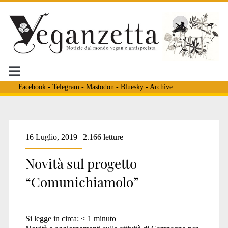
Facebook
-
Telegram
-
Mastodon
-
Bluesky
-
Archive
Tag:
16 Luglio, 2019 | 2.166 letture
Novità sul progetto
<span>mantova
“Comunichiamolo”
antispecista</span>
Si legge in circa:
< 1
minuto