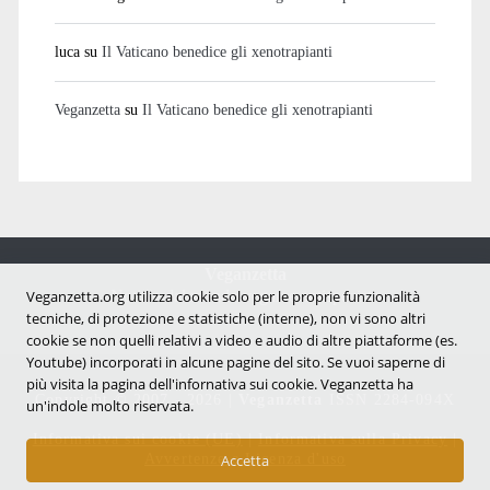
luca
su
Il Vaticano benedice gli xenotrapianti
Veganzetta
su
Il Vaticano benedice gli xenotrapianti
Veganzetta
Notizie dal mondo vegan e antispecista
Veganzetta.org utilizza cookie solo per le proprie funzionalità
tecniche, di protezione e statistiche (interne), non vi sono altri
cookie se non quelli relativi a video e audio di altre piattaforme (es.
Youtube) incorporati in alcune pagine del sito. Se vuoi saperne di
più visita la pagina dell'infornativa sui cookie. Veganzetta ha
Copyright © 2007 - 2026 |
Veganzetta
ISSN 2284-094X
un'indole molto riservata.
Informativa sui cookie (UE)
|
Informativa sulla Privacy
|
Avvertenze e Licenza d'uso
Accetta