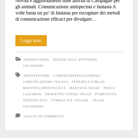
Novità e aggiornamenti sulle attività di Campagne per
gli animali. Comunicazione antispecista e fantasia A
volte basta un po’ di fantasia per escogitare dei metodi
di comunicazione efficaci per divulgare…
Novità
Leggi tutto
sul
ANTISPECISMO
NOTIZIE SULL'ATTIVISMO
progetto
VEGANISMO
“Comunichiamolo”
ANTISPECISMO
CAMPAGNEPERGLIANIMALI
COMUNICAZIONE VEGANA
FEDERICA FURLAN
MANTOVA ANTISPECISTA
MANTOVA VEGAN
PAOLA
LAZZARINI
PROGETTO VIVERE VEGAN
PUBBLICITÀ
ANTISPECISTA
PUBBLICITÀ VEGANA
VEGAN
VEGANISMO
LASCIA UN COMMENTO