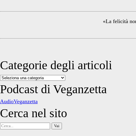
Sidebar
«La felicità no
Categorie degli articoli
Categorie
degli
Podcast di Veganzetta
articoli
AudioVeganzetta
Cerca nel sito
Cerca
per: