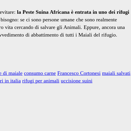
evitare:
la Peste Suina Africana è entrata in uno dei rifugi
 bisogno: se ci sono persone umane che sono realmente
loro vita cercando di salvare gli Animali. Eppure, ancora una
rovvedimento di abbattimento di tutti i Maiali del rifugio.
e di maiale
consumo carne
Francesco Cortonesi
maiali salvati
i in italia
rifugi per animali
uccisione suini