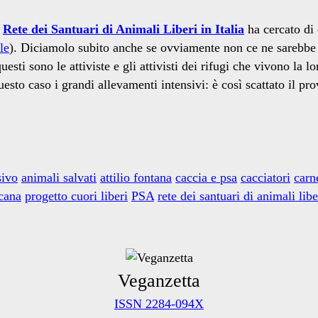
a
Rete dei Santuari di Animali Liberi in Italia
ha cercato di 
le
). Diciamolo subito anche se ovviamente non ce ne sarebbe
esti sono le attiviste e gli attivisti dei rifugi che vivono la 
 questo caso i grandi allevamenti intensivi: è così scattato il p
sivo
animali salvati
attilio fontana
caccia e psa
cacciatori
carn
icana
progetto cuori liberi
PSA
rete dei santuari di animali liber
Veganzetta
ISSN 2284-094X