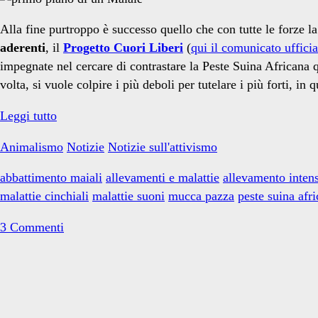
suoni</span>
Alla fine purtroppo è successo quello che con tutte le forze l
aderenti
, il
Progetto Cuori Liberi
(
qui il comunicato ufficia
impegnate nel cercare di contrastare la Peste Suina Africana qu
volta, si vuole colpire i più deboli per tutelare i più forti, in
La
Leggi tutto
Peste
Animalismo
Notizie
Notizie sull'attivismo
Suina
Africana
abbattimento maiali
allevamenti e malattie
allevamento inten
entra
malattie cinchiali
malattie suoni
mucca pazza
peste suina afr
nei
rifugi
3 Commenti
Primary