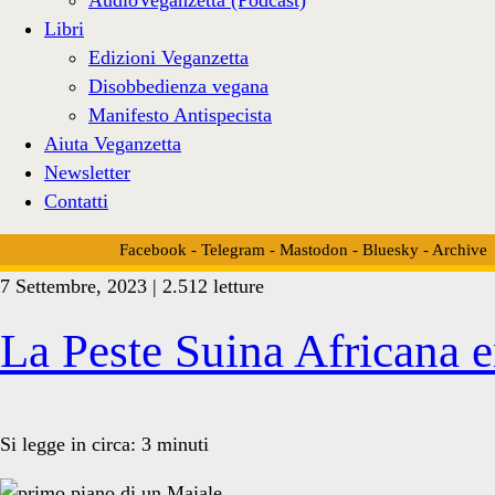
Libri
Edizioni Veganzetta
Disobbedienza vegana
Manifesto Antispecista
Aiuta Veganzetta
Newsletter
Contatti
Facebook
-
Telegram
-
Mastodon
-
Bluesky
-
Archive
7 Settembre, 2023 | 2.512 letture
Tag:
La Peste Suina Africana en
<span>malattie
Si legge in circa:
3
minuti