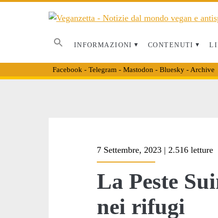
INFORMAZIONI
CONTENUTI
LI
Facebook
-
Telegram
-
Mastodon
-
Bluesky
-
Archive
Tag:
7 Settembre, 2023 | 2.516 letture
<span>maiali
La Peste Sui
salvati</span>
nei rifugi