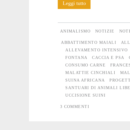
La
Leggi tutto
Peste
Suina
ANIMALISMO
NOTIZIE
NOT
Africana
ABBATTIMENTO MAIALI
ALL
entra
ALLEVAMENTO INTENSIVO
FONTANA
CACCIA E PSA
nei
CONSUMO CARNE
FRANCE
rifugi
MALATTIE CINCHIALI
MAL
SUINA AFRICANA
PROGETT
SANTUARI DI ANIMALI LIBE
UCCISIONE SUINI
3 COMMENTI