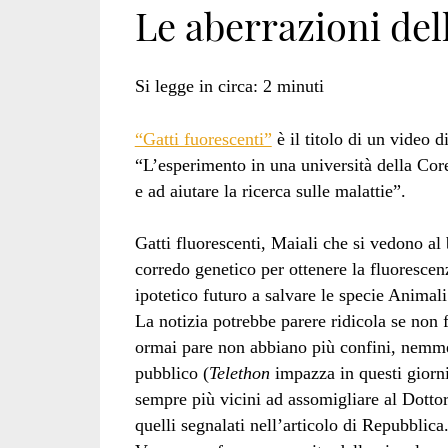
Le aberrazioni del
che
Si legge in circa:
2
minuti
“Gatti fuorescenti”
è il titolo di un video d
vedono
“L’esperimento in una università della Core
e ad aiutare la ricerca sulle malattie”.
Gatti fluorescenti, Maiali che si vedono a
al
corredo genetico per ottenere la fluorescenz
ipotetico futuro a salvare le specie Animali
La notizia potrebbe parere ridicola se non 
buio</span>
ormai pare non abbiano più confini, nemme
pubblico (
Telethon
impazza in questi giorni 
sempre più vicini ad assomigliare al Dottor
quelli segnalati nell’articolo di Repubblica