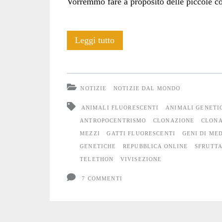
Vorremmo fare a proposito delle piccole co
Le
Leggi tutto
aberrazioni
della
NOTIZIE
NOTIZIE DAL MONDO
scienza
ANIMALI FLUORESCENTI
ANIMALI GENETI
ANTROPOCENTRISMO
CLONAZIONE
CLONA
MEZZI
GATTI FLUORESCENTI
GENI DI ME
GENETICHE
REPUBBLICA ONLINE
SFRUTT
TELETHON
VIVISEZIONE
7 COMMENTI