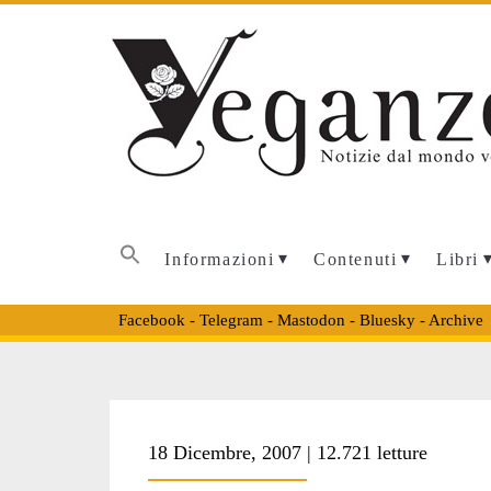
Informazioni
Contenuti
Libri
Facebook
-
Telegram
-
Mastodon
-
Bluesky
-
Archive
Tag:
18 Dicembre, 2007 | 12.721 letture
<span>maiali