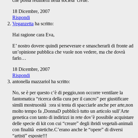
che possa redimerli nella società civile.
18 Dicembre, 2007
Rispondi
Veganzetta
ha scritto:
Hai ragione cara Eva,
E’ nostro dovere quindi perseverare e smascherarli di fronte ad
un’opinione pubblica che vuole non vedere, ma che dovrà
farlo…
18 Dicembre, 2007
Rispondi
antonella mazzariol
ha scritto:
No, se è per questo c’è di peggio,non occorre ventilare la
fantomatica “ricerca della cura per il cancro” per giustificare
simili mostruosità :ora si tenta di spacciarle anche per arte,non
molto tempo fa ,DonnaD pubblicò tutto un articolo sull’Arte
genetica con tanto di indirizzi in rete dov’è possibile acquistare
delle specie di kit con cui “creare” degli ibridi vegetali-animali
con finalità estetiche.C’erano anche le “opere” di diversi
“artisti” esposte!!!