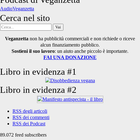
articoli
AudioVeganzetta
Cerca nel sito
Cerca
per:
Veganzetta
non ha pubblicità commerciali e non richiede o riceve
alcun finanziamento pubblico.
Sostieni il suo lavoro
: un aiuto anche piccolo è importante.
FAI UNA DONAZIONE
Libro in evidenza #1
Libro in evidenza #2
RSS degli articoli
RSS dei commenti
RSS dei Podcast
89.072 feed subscribers