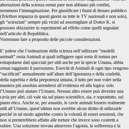
aberrazioni della scienza ormai pare non abbiano più confini,
nemmeno l’immaginazione. Per giustificare i fiumi di denaro pubblico
(
Telethon
impazza in questi giorni su tutte le TV nazionali e non solo),
gli “scienziati” sempre più vicini ad assomigliare al Dottor K, si
possono sbizzarrire in esperimenti ad effetto come quelli segnalati
nell’articolo di Repubblica.
Vorremmo fare a proposito delle piccole considerazioni.
E’ palese che l’ostinazione della scienza nell’utilizzare “modelli
animali” ossia Animali ai quali infliggere ogni sorta di tortura per
estrapolarne dati spacciati per utili anche per la specie Umana, abbia
ormai raggiunto il parossismo. Eserciti di Animali di ogni tipo vengono
“sacrificati” annualmente sull’altare dell’ignoranza e della crudeltà,
della superbia e della prepotenza umana, il tutto per non voler nella
maniera più assoluta arrendersi all’evidenza ed alla logica: solo
l’Umano può aiutare l’Umano. Nessun altro essere può divenire una
cavia per altri, ciò vale sia sul piano scientifico, sia, e soprattutto, sul
piano etico. Anche se, per assurdo, le cavie animali fossero realmente
utili all’Umano, quest’ultimo non avrebbe alcun diritto di utilizzarle
perché in tal modo agirebbe contro la volontà di esseri senzienti, che
non si presterebbero affatto alle torture che invece sono costretti a
subire. Una soluzione trovata attraverso l’agonia, la sofferenza e la