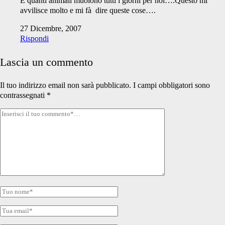
E quanti animali muoiono tutti i giorni per noi….Questo mi
avvilisce molto e mi fà dire queste cose….
27 Dicembre, 2007
Rispondi
Lascia un commento
Il tuo indirizzo email non sarà pubblicato.
I campi obbligatori sono
contrassegnati
*
Tuo
commento
Tuo
nome
Tua
email