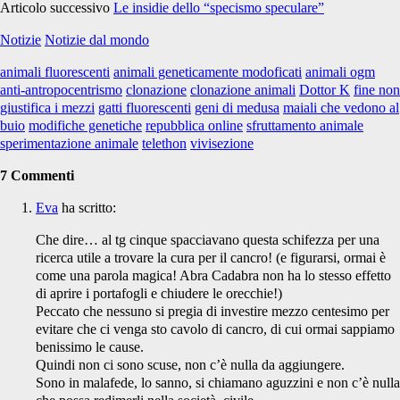
Articolo successivo
Le insidie dello “specismo speculare”
Notizie
Notizie dal mondo
animali fluorescenti
animali geneticamente modoficati
animali ogm
anti-antropocentrismo
clonazione
clonazione animali
Dottor K
fine non
giustifica i mezzi
gatti fluorescenti
geni di medusa
maiali che vedono al
buio
modifiche genetiche
repubblica online
sfruttamento animale
sperimentazione animale
telethon
vivisezione
7 Commenti
Eva
ha scritto:
Che dire… al tg cinque spacciavano questa schifezza per una
ricerca utile a trovare la cura per il cancro! (e figurarsi, ormai è
come una parola magica! Abra Cadabra non ha lo stesso effetto
di aprire i portafogli e chiudere le orecchie!)
Peccato che nessuno si pregia di investire mezzo centesimo per
evitare che ci venga sto cavolo di cancro, di cui ormai sappiamo
benissimo le cause.
Quindi non ci sono scuse, non c’è nulla da aggiungere.
Sono in malafede, lo sanno, si chiamano aguzzini e non c’è nulla