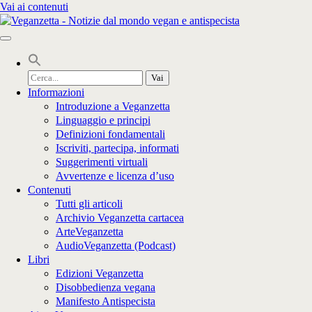
Vai ai contenuti
Cerca
per:
Informazioni
Introduzione a Veganzetta
Linguaggio e principi
Definizioni fondamentali
Iscriviti, partecipa, informati
Suggerimenti virtuali
Avvertenze e licenza d’uso
Contenuti
Tutti gli articoli
Archivio Veganzetta cartacea
ArteVeganzetta
AudioVeganzetta (Podcast)
Libri
Edizioni Veganzetta
Disobbedienza vegana
Manifesto Antispecista