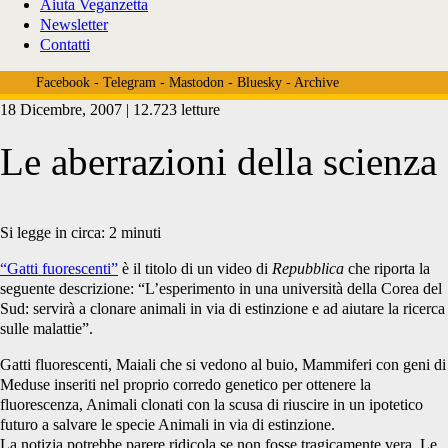
Aiuta Veganzetta
Newsletter
Contatti
Facebook
-
Telegram
-
Mastodon
-
Bluesky
-
Archive
18 Dicembre, 2007 | 12.723 letture
Le aberrazioni della scienza
Si legge in circa:
2
minuti
“Gatti fuorescenti”
è il titolo di un video di
Repubblica
che riporta la
seguente descrizione: “L’esperimento in una università della Corea del
Sud: servirà a clonare animali in via di estinzione e ad aiutare la ricerca
sulle malattie”.
Gatti fluorescenti, Maiali che si vedono al buio, Mammiferi con geni di
Meduse inseriti nel proprio corredo genetico per ottenere la
fluorescenza, Animali clonati con la scusa di riuscire in un ipotetico
futuro a salvare le specie Animali in via di estinzione.
La notizia potrebbe parere ridicola se non fosse tragicamente vera. Le