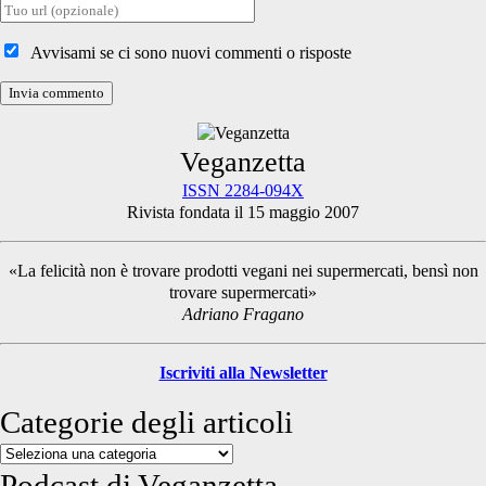
Tuo
sito
internet
Avvisami se ci sono nuovi commenti o risposte
Primary
Veganzetta
ISSN 2284-094X
Rivista fondata il 15 maggio 2007
Sidebar
«La felicità non è trovare prodotti vegani nei supermercati, bensì non
trovare supermercati»
Adriano Fragano
Iscriviti alla Newsletter
Categorie degli articoli
Categorie
degli
Podcast di Veganzetta