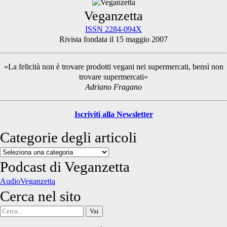
Primary
Veganzetta
ISSN 2284-094X
Rivista fondata il 15 maggio 2007
Sidebar
«La felicità non è trovare prodotti vegani nei supermercati, bensì non
trovare supermercati»
Adriano Fragano
Iscriviti alla Newsletter
Categorie degli articoli
Categorie
degli
Podcast di Veganzetta
articoli
AudioVeganzetta
Cerca nel sito
Cerca
per: