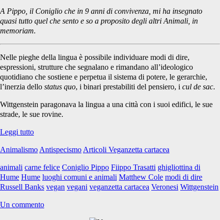
animali</span>
A Pippo, il Coniglio che in 9 anni di convivenza, mi ha insegnato
quasi tutto quel che sento e so a proposito degli altri Animali, in
memoriam.
Nelle pieghe della lingua è possibile individuare modi di dire,
espressioni, strutture che segnalano e rimandano all’ideologico
quotidiano che sostiene e perpetua il sistema di potere, le gerarchie,
l’inerzia dello
status quo
, i binari prestabiliti del pensiero, i
cul de sac
.
Wittgenstein paragonava la lingua a una città con i suoi edifici, le sue
strade, le sue rovine.
A
Leggi tutto
sproposito
Animalismo
Antispecismo
Articoli Veganzetta cartacea
di
Animali:
animali
carne felice
Coniglio Pippo
Fiippo Trasatti
ghigliottina di
appunti
Hume
Hume
luoghi comuni e animali
Matthew Cole
modi di dire
per
Russell Banks
vegan
vegani
veganzetta cartacea
Veronesi
Wittgenstein
uno
sciocchezzaio
Un commento
avverbiale