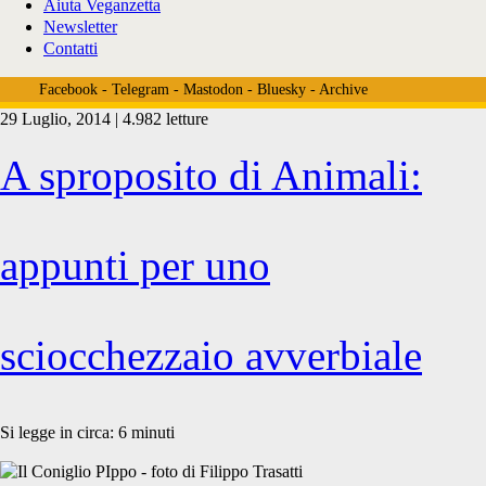
Aiuta Veganzetta
Newsletter
Contatti
Facebook
-
Telegram
-
Mastodon
-
Bluesky
-
Archive
29 Luglio, 2014 | 4.982 letture
Tag:
A sproposito di Animali:
<span>luoghi
appunti per uno
comuni
sciocchezzaio avverbiale
e
Si legge in circa:
6
minuti