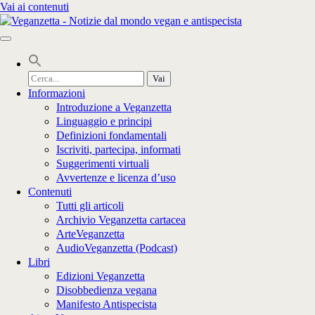
Vai ai contenuti
Cerca
per:
Informazioni
Introduzione a Veganzetta
Linguaggio e principi
Definizioni fondamentali
Iscriviti, partecipa, informati
Suggerimenti virtuali
Avvertenze e licenza d’uso
Contenuti
Tutti gli articoli
Archivio Veganzetta cartacea
ArteVeganzetta
AudioVeganzetta (Podcast)
Libri
Edizioni Veganzetta
Disobbedienza vegana
Manifesto Antispecista