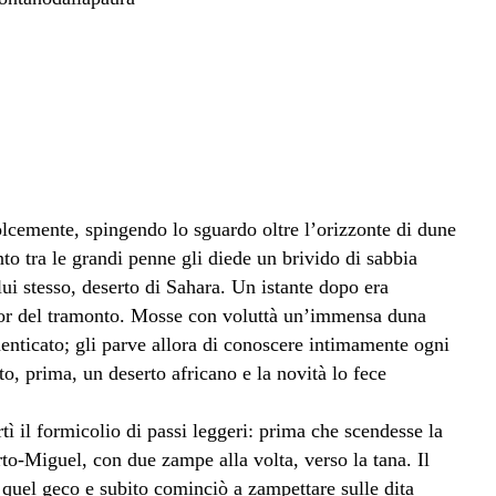
dolcemente, spingendo lo sguardo oltre l’orizzonte di dune
nto tra le grandi penne gli diede un brivido di sabbia
ui stesso, deserto di Sahara. Un istante dopo era
color del tramonto. Mosse con voluttà un’immensa duna
menticato; gli parve allora di conoscere intimamente ogni
o, prima, un deserto africano e la novità lo fece
tì il formicolio di passi leggeri: prima che scendesse la
rto-Miguel, con due zampe alla volta, verso la tana. Il
 quel geco e subito cominciò a zampettare sulle dita