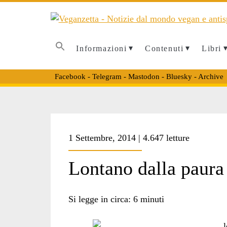
Informazioni
Contenuti
Libri
Facebook
-
Telegram
-
Mastodon
-
Bluesky
-
Archive
Tag:
1 Settembre, 2014 | 4.647 letture
<span>libro
Lontano dalla paura
fuoco
Si legge in circa:
6
minuti