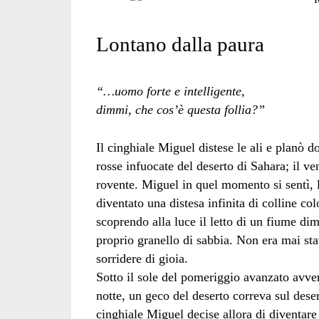
sulla
Lontano dalla paura
collina</span>
“…uomo forte e intelligente,
dimmi, che cos’è questa follia?”
Il cinghiale Miguel distese le ali e planò 
rosse infuocate del deserto di Sahara; il ve
rovente. Miguel in quel momento si sentì, l
diventato una distesa infinita di colline 
scoprendo alla luce il letto di un fiume di
proprio granello di sabbia. Non era mai stat
sorridere di gioia.
Sotto il sole del pomeriggio avanzato avver
notte, un geco del deserto correva sul dese
cinghiale Miguel decise allora di diventare