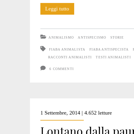
Gigi
Leggi tutto
e
la
ANIMALISMO
ANTISPECISMO
STORIE
Mosca
FIABA ANIMALISTA
FIABA ANTISPECISTA
RACCONTI ANIMALISTI
TESTI ANIMALISTI
6 COMMENTI
1 Settembre, 2014 | 4.652 letture
Lontano dalla pau