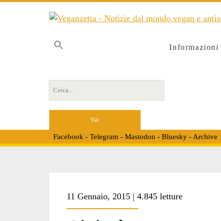
Informazioni
Cerca per:
Facebook
-
Telegram
-
Mastodon
-
Bluesky
-
Archive
Tag:
11 Gennaio, 2015 | 4.845 letture
<span>testi