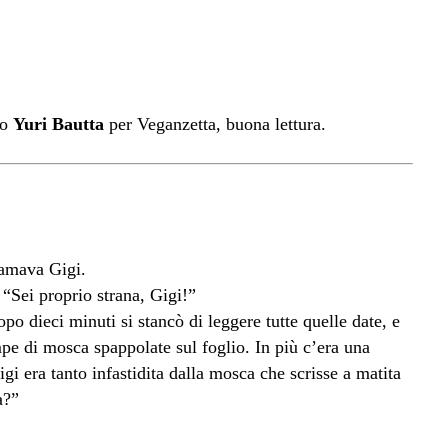
co
Yuri Bautta
per Veganzetta, buona lettura.
iamava Gigi.
 “Sei proprio strana, Gigi!”
opo dieci minuti si stancò di leggere tutte quelle date, e
pe di mosca spappolate sul foglio. In più c’era una
i era tanto infastidita dalla mosca che scrisse a matita
a?”