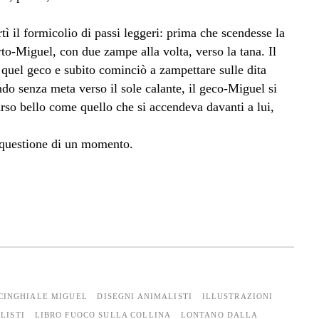
tì il formicolio di passi leggeri: prima che scendesse la
rto-Miguel, con due zampe alla volta, verso la tana. Il
 quel geco e subito cominciò a zampettare sulle dita
do senza meta verso il sole calante, il geco-Miguel si
rso bello come quello che si accendeva davanti a lui,
fu questione di un momento.
CINGHIALE MIGUEL
DISEGNI ANIMALISTI
ILLUSTRAZIONI
LISTI
LIBRO FUOCO SULLA COLLINA
LONTANO DALLA