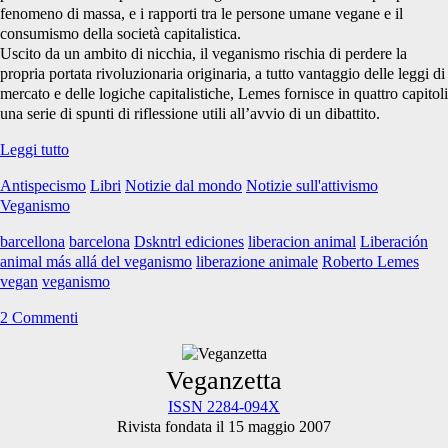
fenomeno di massa, e i rapporti tra le persone umane vegane e il
consumismo della società capitalistica.
Uscito da un ambito di nicchia, il veganismo rischia di perdere la
propria portata rivoluzionaria originaria, a tutto vantaggio delle leggi di
mercato e delle logiche capitalistiche, Lemes fornisce in quattro capitoli
una serie di spunti di riflessione utili all’avvio di un dibattito.
Liberación
Leggi tutto
animal
Antispecismo
Libri
Notizie dal mondo
Notizie sull'attivismo
más
Veganismo
allá
del
barcellona
barcelona
Dskntrl ediciones
liberacion animal
Liberación
veganismo
animal más allá del veganismo
liberazione animale
Roberto Lemes
vegan
veganismo
2 Commenti
Primary
Veganzetta
ISSN 2284-094X
Rivista fondata il 15 maggio 2007