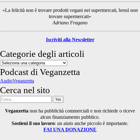
Sidebar
«La felicità non è trovare prodotti vegani nei supermercati, bensì non
trovare supermercati»
Adriano Fragano
Iscriviti alla Newsletter
Categorie degli articoli
Categorie
degli
Podcast di Veganzetta
articoli
AudioVeganzetta
Cerca nel sito
Cerca
per:
Veganzetta
non ha pubblicità commerciali e non richiede o riceve
alcun finanziamento pubblico.
Sostieni il suo lavoro
: un aiuto anche piccolo è importante.
FAI UNA DONAZIONE