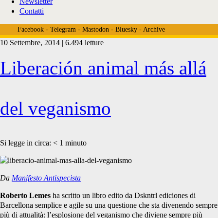
Newsletter
Contatti
Facebook
-
Telegram
-
Mastodon
-
Bluesky
-
Archive
10 Settembre, 2014 | 6.494 letture
Tag:
Liberación animal más allá
<span>liberacion
del veganismo
animal</span>
Si legge in circa:
< 1
minuto
Da
Manifesto Antispecista
Roberto Lemes
ha scritto un libro edito da Dskntrl ediciones di
Barcellona semplice e agile su una questione che sta divenendo sempre
più di attualità: l’esplosione del veganismo che diviene sempre più