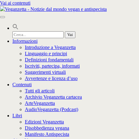
Vai ai contenuti
Cerca
per:
Informazioni
Introduzione a Veganzetta
Linguaggio e principi
Definizioni fondamentali
Iscriviti, partecipa, informati
Suggerimenti virtuali
Avvertenze e licenza d’uso
Contenuti
Tutti gli articoli
Archivio Veganzetta cartacea
ArteVeganzetta
AudioVeganzetta (Podcast)
Libri
Edizioni Veganzetta
Disobbedienza vegana
Manifesto Antispecista