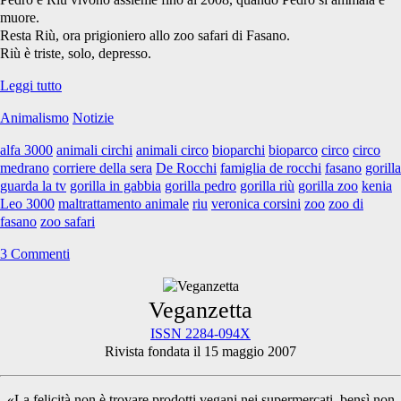
tv</span>
muore.
Resta Riù, ora prigioniero allo zoo safari di Fasano.
Riù è triste, solo, depresso.
Il
Leggi tutto
Gorilla
Animalismo
Notizie
ergastolano
che
alfa 3000
animali circhi
animali circo
bioparchi
bioparco
circo
circo
guarda
medrano
corriere della sera
De Rocchi
famiglia de rocchi
fasano
gorilla
la
guarda la tv
gorilla in gabbia
gorilla pedro
gorilla riù
gorilla zoo
kenia
tv
Leo 3000
maltrattamento animale
riu
veronica corsini
zoo
zoo di
fasano
zoo safari
3 Commenti
Primary
Veganzetta
ISSN 2284-094X
Rivista fondata il 15 maggio 2007
Sidebar
«La felicità non è trovare prodotti vegani nei supermercati, bensì non