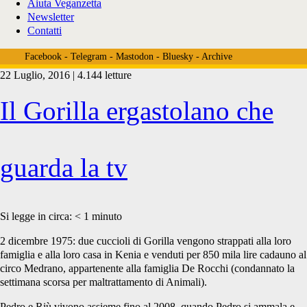
Aiuta Veganzetta
Newsletter
Contatti
Facebook
-
Telegram
-
Mastodon
-
Bluesky
-
Archive
22 Luglio, 2016 | 4.144 letture
Tag:
Il Gorilla ergastolano che
<span>gorilla
guarda la tv
guarda
Si legge in circa:
< 1
minuto
2 dicembre 1975: due cuccioli di Gorilla vengono strappati alla loro
famiglia e alla loro casa in Kenia e venduti per 850 mila lire
cadauno al
la
circo Medrano, appartenente alla famiglia De Rocchi (condannato la
settimana scorsa per maltrattamento di Animali).
Pedro e Riù vivono assieme fino al 2008, quando Pedro si ammala e