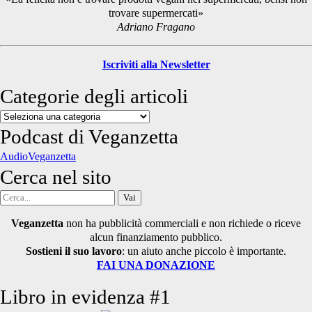
trovare supermercati»
Adriano Fragano
Iscriviti alla Newsletter
Categorie degli articoli
Categorie
degli
Podcast di Veganzetta
articoli
AudioVeganzetta
Cerca nel sito
Cerca
per:
Veganzetta
non ha pubblicità commerciali e non richiede o riceve
alcun finanziamento pubblico.
Sostieni il suo lavoro
: un aiuto anche piccolo è importante.
FAI UNA DONAZIONE
Libro in evidenza #1