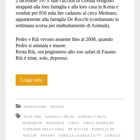
2 dicembre 1975: due cuccioli di Gorilla vengono
strappati alla loro famiglia e alla loro casa in Kenia e
venduti per 850 mila lire
cadauno al circo Medrano,
appartenente alla famiglia De Rocchi (condannato la
settimana scorsa per maltrattamento di Animali).
Pedro e Riù vivono assieme fino al 2008, quando
Pedro si ammala e muore.
Resta Riù, ora prigioniero allo zoo safari di Fasano.
Riù è triste, solo, depresso.
Il
Leggi tutto
Gorilla
ergastolano
ANIMALISMO
NOTIZIE
che
ALFA 3000
ANIMALI CIRCHI
ANIMALI CIRCO
BIOPARCHI
BIOPARCO
CIRCO
CIRCO MEDRANO
guarda
CORRIERE DELLA SERA
DE ROCCHI
FAMIGLIA DE
la
ROCCHI
FASANO
GORILLA GUARDA LA TV
GORILLA