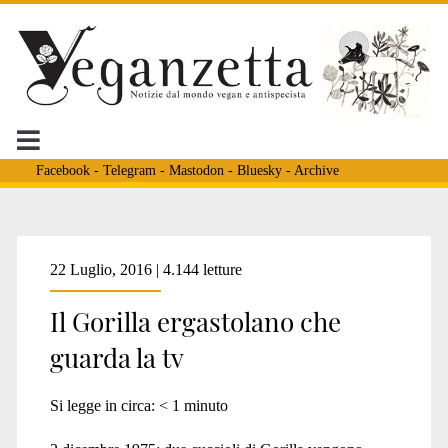
Facebook
-
Telegram
-
Mastodon
-
Bluesky
-
Archive
Tag:
22 Luglio, 2016 | 4.144 letture
Il Gorilla ergastolano che
<span>circo
guarda la tv
medrano</span>
Si legge in circa:
< 1
minuto