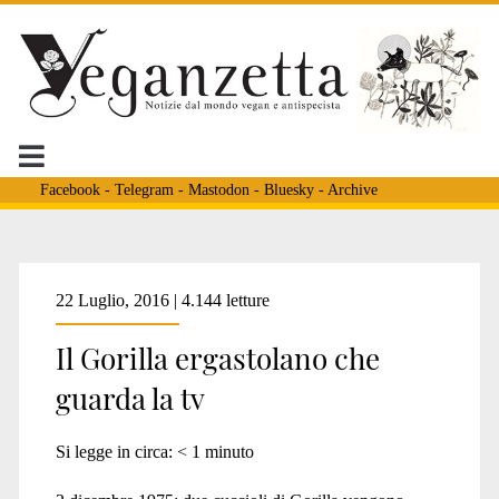
Facebook
-
Telegram
-
Mastodon
-
Bluesky
-
Archive
Tag:
22 Luglio, 2016 | 4.144 letture
Il Gorilla ergastolano che
<span>fasano</span>
guarda la tv
Si legge in circa:
< 1
minuto