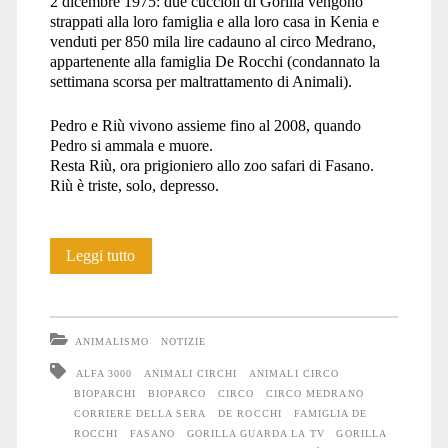
2 dicembre 1975: due cuccioli di Gorilla vengono
strappati alla loro famiglia e alla loro casa in Kenia e
venduti per 850 mila lire
cadauno al circo Medrano,
appartenente alla famiglia De Rocchi (condannato la
settimana scorsa per maltrattamento di Animali).
Pedro e Riù vivono assieme fino al 2008, quando
Pedro si ammala e muore.
Resta Riù, ora prigioniero allo zoo safari di Fasano.
Riù è triste, solo, depresso.
Il
Leggi tutto
Gorilla
ergastolano
ANIMALISMO
NOTIZIE
che
ALFA 3000
ANIMALI CIRCHI
ANIMALI CIRCO
BIOPARCHI
BIOPARCO
CIRCO
CIRCO MEDRANO
guarda
CORRIERE DELLA SERA
DE ROCCHI
FAMIGLIA DE
la
ROCCHI
FASANO
GORILLA GUARDA LA TV
GORILLA