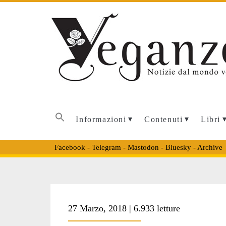
Informazioni
Contenuti
Libri
Facebook
-
Telegram
-
Mastodon
-
Bluesky
-
Archive
Tag:
27 Marzo, 2018 | 6.933 letture
<span>film