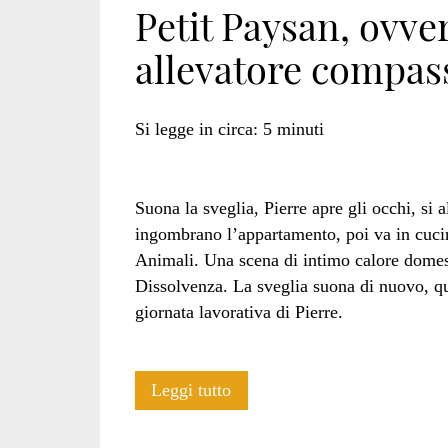
Petit Paysan, ovve
allevatore compas
specista</span>
Si legge in circa:
5
minuti
Suona la sveglia, Pierre apre gli occhi, si a
ingombrano l’appartamento, poi va in cucina
Animali. Una scena di intimo calore domes
Dissolvenza. La sveglia suona di nuovo, que
giornata lavorativa di Pierre.
Petit
Leggi tutto
Paysan,