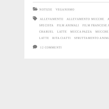
ovvero
NOTIZIE
VEGANISMO
uno
ALLEVAMENTO
ALLEVAMENTO MUCCHE
spot
SPECISTA
FILM ANIMALI
FILM FRANCESE 
CHARUEL
LATTE
MUCCA PAZZA
MUCCHE
del
LATTE
RITA CIATTI
SFRUTTAMENTO ANIM
buon
12 COMMENTI
allevatore
compassionevole